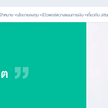
ป้าหมาย
นโยบายลงทุน
รีวิวพอร์ต
วางแผนการเงิน
เกี่ยวกับ Jit
คต