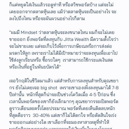
ก็แค่หยุดใส่เงินแล้วรอดูท่าที หรือสวิชพอร์ตบ้าง​ แต่จะไม่
เคยออกจากตลาดหุ้นเลย แม้ว่าตลาดหุ้นจะเป็นอย่างไร จะ
ลงไปถึงไหน หรือจะผันผวนอย่างไรก็ตาม
“ผมมี Mindset ว่าตลาดหุ้นจะลงขนาดไหน ผมก็จะไม่เคย
ขายออก ยิ่งพอร์ตที่ลงทุนกับ Jitta Wealth มีความตั้งใจว่า
จะไม่ขายเลย แต่จะเก็บไว้เพื่อการเกษียณหรือการส่งต่อ
มรดกให้ลูก เพราะเราไม่ได้มีเป้าหมายว่าจะลงทุนเพื่อเอาไป
ใช้ส่งลูกเรียนหรือ ซื้อรถใดๆ เราสามารถใช้กระแสเงินสด
หรือเงินที่อยู่ในพันธบัตร​ได้”
เจอวิกฤติในชีวิตมาแล้ว แต่สำหรับการลงทุนสำหรับคุณชยา
กร ยังไม่เคยเจอ big shot เพราะเขาเองเพิ่งลงทุนมาได้ 7-8
ปีเท่านั้น​ หนักที่สุดก็น่าจะเป็นช่วงโควิดเมื่อ 4-5 ปีก่อน ซึ่ง
เวลานั้นพอร์ตของเขาก็ยังเล็กมากๆ คุณชยากรจะเปิดพอร์ต
ดูราวเดือนละครั้งโดยประมาณ พอร์ตที่เคยเห็นติดลบหนัก
ที่สุดคือราว 30-40% แต่เขาก็ไม่ได้ตกใจ หรือตัดสินใจเร่ง
ขายออกแต่อย่างใด เขาเลือกที่จะมองหาสาเหตุที่ทำให้