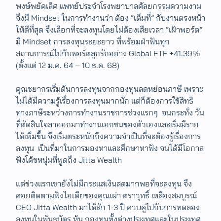
พงษ์พยัคเลิศ แพทย์ประจำโรงพยาบาลศัลยกรรมความงาม
จึงมี Mindset ในการทำงานว่า ต้อง “เต็มที่” กับงานตรงหน้า
ให้ดีที่สุด จึงเลือกที่จะลงทุนโดยไม่ต้องเสียเวลา “เฝ้าพอร์ต”
มี Mindset การลงทุนระยะยาว ที่พร้อมฝ่าฟันทุก
สถานการณ์ไปกับพอร์ตลูกรักอย่าง Global ETF +41.39%
(ตั้งแต่ 12 ม.ค. 64 – 10 ธ.ค. 68)
คุณชยากรเริ่มต้นการลงทุนจากกองทุนลดหย่อนภาษี เพราะ
ไม่ได้มีความรู้เรื่องการลงทุนมากนัก แต่ก็ต้องการใช้สิทธิ
ทางภาษีระหว่างการทำงานราชการช่วงแรกๆ จนกระทั่ง วัน
ที่ตัดสินใจลาออกมาทำงานเอกชนของตัวเองและเริ่มมีราย
ได้เพิ่มขึ้น จึงเริ่มตระหนักถึงความจำเป็นที่จะต้องรู้เรื่องการ
ลงทุน​ เป็นที่มาในการมองหาและศึกษาหาฟัง จนได้มีโอกาส
ฟังโค้ชหนุ่มที่พูดถึง Jitta Wealth
แต่ช่วงแรกเขายังไม่มีกระแสเงินสดมากพอที่จะลงทุน​ จึง
คอยติดตามฟังไอเดียของคุณเผ่า ตราวุทธิ์ เหลืองสมบูรณ์
CEO Jitta Wealth มาได้สัก 1-3 ปี ควบคู่ไปกับการทดลอง
ลงทุนในพันธบัตร หุ้น กองทุนทั้งต่างประเทศและในประเทศ