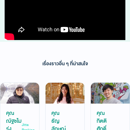
เริ่มต้นลงทุน
เรื่องราวอื่น ๆ ที่น่าสนใจ
คุณ
คุณ
คุณ
ณัฐชไม
ธัญ
กิตติ
Jitta
รุ่ง
ลักษณ์
ศักดิ์