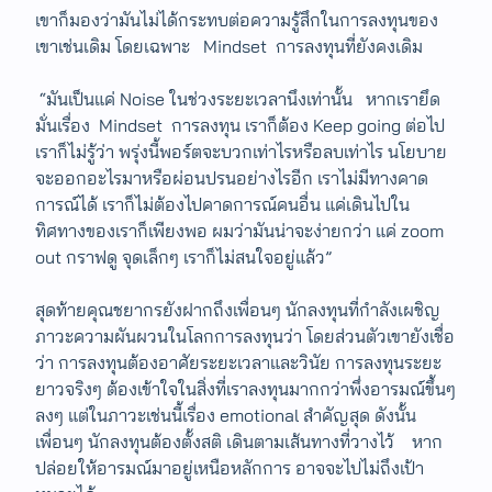
เขาก็มองว่ามันไม่ได้กระทบต่อความรู้สึกในการลงทุนของ
เขาเช่นเดิม โดยเฉพาะ Mindset การลงทุนที่ยังคงเดิม
“มันเป็นแค่ Noise ในช่วงระยะเวลานึงเท่านั้น หากเรายึด
มั่นเรื่อง Mindset การลงทุน เราก็ต้อง Keep going ต่อไป
เราก็ไม่รู้ว่า พรุ่งนี้พอร์ตจะบวกเท่าไรหรือลบเท่าไร นโยบาย
จะออกอะไรมาหรือผ่อนปรนอย่างไรอีก เราไม่มีทางคาด
การณ์ได้ เราก็ไม่ต้องไปคาดการณ์คนอื่น แค่เดินไปใน
ทิศทางของเราก็เพียงพอ ผมว่ามันน่าจะง่ายกว่า แค่ zoom
out กราฟดู จุดเล็กๆ เราก็ไม่สนใจอยู่แล้ว”
สุดท้ายคุณชยากรยังฝากถึงเพื่อนๆ นักลงทุนที่กำลังเผชิญ
ภาวะความผันผวนในโลกการลงทุนว่า โดยส่วนตัวเขายังเชื่อ
ว่า การลงทุนต้องอาศัยระยะเวลาและวินัย การลงทุนระยะ
ยาวจริงๆ ต้องเข้าใจในสิ่งที่เราลงทุนมากกว่าพึ่งอารมณ์ขึ้นๆ
ลงๆ แต่ในภาวะเช่นนี้เรื่อง emotional สำคัญสุด ดังนั้น
เพื่อนๆ นักลงทุนต้องตั้งสติ เดินตามเส้นทางที่วางไว้ หาก
ปล่อยให้อารมณ์มาอยู่เหนือหลักการ อาจจะไปไม่ถึงเป้า