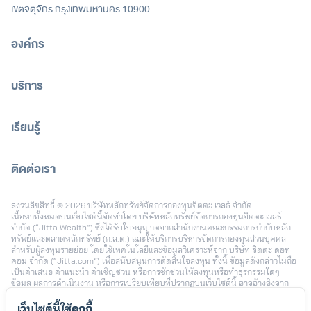
เขตจตุจักร กรุงเทพมหานคร 10900
องค์กร
บริการ
เรียนรู้
ติดต่อเรา
[email protected]
สงวนลิขสิทธิ์ © 2026 บริษัทหลักทรัพย์จัดการกองทุนจิตตะ เวลธ์ จำกัด
เนื้อหาทั้งหมดบนเว็บไซต์นี้จัดทำโดย บริษัทหลักทรัพย์จัดการกองทุนจิตตะ เวลธ์
จำกัด (“Jitta Wealth”) ซึ่งได้รับใบอนุญาตจากสำนักงานคณะกรรมการกำกับหลัก
ทรัพย์และตลาดหลักทรัพย์ (ก.ล.ต.) และให้บริการบริหารจัดการกองทุนส่วนบุคคล
สำหรับผู้ลงทุนรายย่อย โดยใช้เทคโนโลยีและข้อมูลวิเคราะห์จาก บริษัท จิตตะ ดอท
คอม จำกัด (“Jitta.com”) เพื่อสนับสนุนการตัดสินใจลงทุน ทั้งนี้ ข้อมูลดังกล่าวไม่ถือ
เป็นคำเสนอ คำแนะนำ คำเชิญชวน หรือการชักชวนให้ลงทุนหรือทำธุรกรรมใดๆ
ข้อมูล ผลการดำเนินงาน หรือการเปรียบเทียบที่ปรากฏบนเว็บไซต์นี้ อาจอ้างอิงจาก
ข้อมูลในอดีตหรือสมมติฐานทางสถิติ เพื่อใช้ประกอบการอธิบายบริการเท่านั้น และไม่
สามารถใช้เป็นหลักประกันผลตอบแทนในอนาคต การลงทุนมีความเสี่ยง ผู้ลงทุนอาจ
เว็บไซต์นี้ใช้คุกกี้