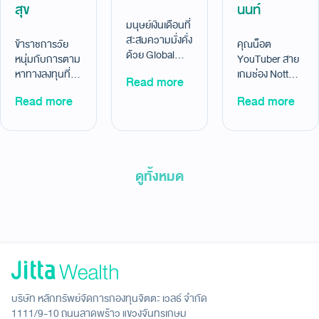
สุข
นนท์
มนุษย์เงินเดือนที่
สะสมความมั่งคั่ง
ข้าราชการวัย
คุณน็อต
ด้วย Global
หนุ่มกับการตาม
YouTuber สาย
ETF ผลตอบแทน
หาทางลงทุนที่
เกมช่อง NottO
Read more
+58.73% (8
เหมาะกับตัวเอง
NBK. ที่ลงทุน
Read more
ก.ย. 63-14
Read more
ใน Thematic
อย่าง “เบาใจ” ใน
ธ.ค.68)
Optimize ของ
Global ETF ผล
เขา +49.26%
ตอบแทน
(23 ธ.ค. 65 –
+33.33% (17
22 ธ.ค. 2568)
ก.พ.66-28
ดูทั้งหมด
ม.ค.26)
บริษัท หลักทรัพย์จัดการกองทุนจิตตะ เวลธ์ จำกัด
1111/9-10 ถนนลาดพร้าว แขวงจันทรเกษม