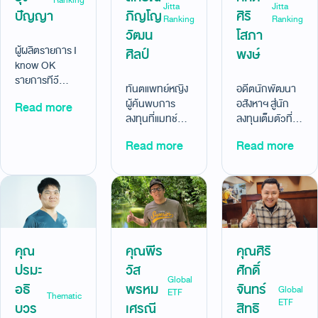
Ranking
Jitta
Jitta
ปัญญา
ภิญโญ
ศิริ
Ranking
Ranking
วัฒน
โสภา
ผู้ผลิตรายการ I
ศิลป์
พงษ์
know OK
รายการทีวี
ทันตแพทย์หญิง
อดีตนักพัฒนา
สำหรับเด็ก ที่ใช้
ผู้ค้นพบการ
อสังหาฯ สู่นัก
Read more
เวลาเก็บเงิน
ลงทุนที่แมทช์กับ
ลงทุนเต็มตัวที่มี
พร้อมเกษียณ
ชีวิตคุณหมอและ
ความสุขกับการ
เพียง 6 ปี ด้วย
Read more
Read more
คุณแม่ ด้วย
ลงทุนที่ตรงจริต
Jitta Ranking
Jitta Ranking
ด้วย Jitta
Alpha
หุ้นสหรัฐฯ
Ranking หุ้น
+14.15% (14
+116.13% (29
เวียดนาม ผล
ม.ค.68-
ธ.ค. 2563- 9
ตอบแทน
27ส.ค.68)
ม.ค. 2568)
+57.20% (7
ต.ค.63-9
คุณ
คุณพีร
คุณศิริ
ก.พ.68)
ปรมะ
วัส
ศักดิ์
Global
อธิ
พรหม
จันทร์
Global
ETF
Thematic
ETF
บวร
เศรณี
สิทธิ