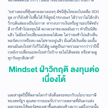
พอร์ตติดลบมากกว่า และอาจจะใส่เงินเพิ่มในบางโอกาส
“อย่างตอนที่หุ้นตกลงมาเยอะๆ ดัชนีหุ้นไทยลงไปเหลือ 900
จุด เราก็ยังเข้าไปซื้อได้ ก็พิสูจน์ Mindset ได้ว่าเราไม่ได้กลัว
วิกฤติแต่มองเป็นโอกาส หากงบการเงินหรือฐานะบริษัทยัง
ดี เราก็เข้าไปลงทุนได้ สเกลเวลาของผมมันยาว ทำเป็นนิสัย
แล้ว ​ไม่มีอะไรเปลี่ยนแปลงผมได้เลย ไม่ว่าจะเข้าไปแล้วเห็น
พอร์ตบวกหรือลบ ผมไม่ขายอยู่แล้ว มีแต่ใส่เงินเพิ่ม ฉะนั้น
ตอนมันลงไปเท่าไรก็ไม่ได้ดู แต่ดูเป็นภาพรวมมากกว่าว่าปีนี้
เวลธ์เราเปลี่ยนแปลงไปเท่าไรบ้าง จะไม่ได้จดจ่อ หรือตามดู
ทุกวันทุกสัปดาห์”
Mindset ฝ่าวิกฤติ ลงทุนต่อ
เนื่องได้
และล่าสุดปีนี้ที่ตลาดโลกกำลังตื่นตระหนกกับนโยบายภาษี
ของสหรัฐฯ ​คุณชยากรยอมรับว่าภาวะตลาดที่ผันผวนส่ง
ผลกระทบให้พอร์ตของเขาขึ้นลบค่อนข้างมาก แต่ถึงกระนั้น