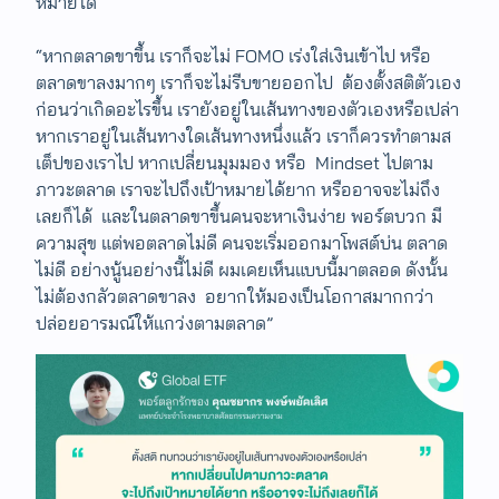
หมายได้
“หากตลาดขาขึ้น เราก็จะไม่ FOMO เร่งใส่เงินเข้าไป หรือ
ตลาดขาลงมากๆ เราก็จะไม่รีบขายออกไป ต้องตั้งสติตัวเอง
ก่อนว่าเกิดอะไรขึ้น เรายังอยู่ในเส้นทางของตัวเองหรือเปล่า
หากเราอยู่ในเส้นทางใดเส้นทางหนึ่งแล้ว เราก็ควรทำตามส
เต็ปของเราไป หากเปลี่ยนมุมมอง หรือ Mindset ไปตาม
ภาวะตลาด เราจะไปถึงเป้าหมายได้ยาก หรืออาจจะไม่ถึง
เลยก็ได้ และในตลาดขาขึ้นคนจะหาเงินง่าย พอร์ตบวก มี
ความสุข แต่พอตลาดไม่ดี คนจะเริ่มออกมาโพสต์บ่น ตลาด
ไม่ดี อย่างนู้นอย่างนี้ไม่ดี ผมเคยเห็นแบบนี้มาตลอด ดังนั้น
ไม่ต้องกลัวตลาดขาลง ​อยากให้มองเป็นโอกาสมากกว่า
ปล่อยอารมณ์ให้แกว่งตามตลาด​”