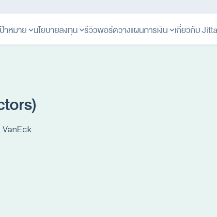
ป้าหมาย
นโยบายลงทุน
รีวิวพอร์ต
วางแผนการเงิน
เกี่ยวกับ Jit
ctors)
น VanEck