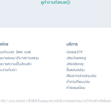
ดูคำถามทั้งหมด
งค์กร
บริการ
ี่ยวกับบลจ. จิตตะ เวลธ์
Global ETF
ยบายธรรมาภิบาลการลงทุน
Jitta Ranking
ยบายความเป็นส่วนตัว
Jitta Money
วมงานกับเรา
ขั้นตอนลงทุน
เสียงจากนักลงทุนจริง
คำถามที่พบบ่อย
ค่าธรรมเนียม
ธ์ จำกัด (“Jitta Wealth”) ซึ่งได้รับใบอนุญาตจากสำนักงานคณะกรรมการกำกับหลักทรัพย์และ
ัด (“Jitta.com”) เพื่อสนับสนุนการตัดสินใจลงทุน ทั้งนี้ ข้อมูลดังกล่าวไม่ถือเป็นคำเส
ีตหรือสมมติฐานทางสถิติ เพื่อใช้ประกอบการอธิบายบริการเท่านั้น และไม่สามารถใช้เป็นหล