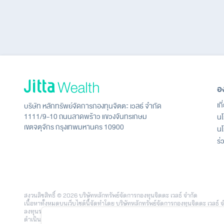
อ
เก
บริษัท หลักทรัพย์จัดการกองทุนจิตตะ เวลธ์ จำกัด
1111/9-10 ถนนลาดพร้าว แขวงจันทรเกษม
นโ
เขตจตุจักร กรุงเทพมหานคร 10900
นโ
ร่
สงวนลิขสิทธิ์ © 2026 บริษัทหลักทรัพย์จัดการกองทุนจิตตะ เวลธ์ จำกัด
เนื้อหาทั้งหมดบนเว็บไซต์นี้จัดทำโดย บริษัทหลักทรัพย์จัดการกองทุนจิตตะ เวล
ลงทุนรายย่อย โดยใช้เทคโนโลยีและข้อมูลวิเคราะห์จาก บริษัท จิตตะ ดอท คอม จำก
ดำเนินงาน หรือการเปรียบเทียบที่ปรากฏบนเว็บไซต์นี้ อาจอ้างอิงจากข้อมูลในอด