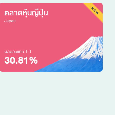
ตลาดหุ้นญี่ปุ่น
Japan
ผลตอบแทน 1 ปี
ผ
30.81%