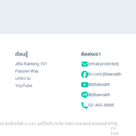
เรียนรู้
ติดต่อเรา
Jitta Ranking 101
[email protected]
Passive Way
fb.com/jittawealth
บทความ
@jittawealth
YouTube
@jittawealth
02-460-8888
ตลาดหลักทรัพย์ (ก.ล.ต.) และให้บริการบริหารจัดการกองทุนส่วนบุคคลสำหรับผู้
นอ คำแนะนำ คำเชิญชวน หรือการชักชวนให้ลงทุนหรือทำธุรกรรมใดๆ ข้อมูล ผลการ
ักประกันผลตอบแทนในอนาคต การลงทุนมีความเสี่ยง ผู้ลงทุนอาจสูญเสียเงินลงทุน