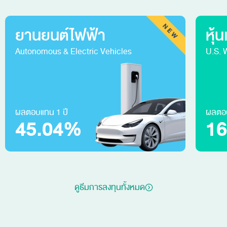
ยานยนต์ไฟฟ้า
หุ้
Autonomous & Electric Vehicles
U.S. 
ผลตอบแทน 1 ปี
ผลตอบ
45.04%
1
ดูธีมการลงทุนทั้งหมด