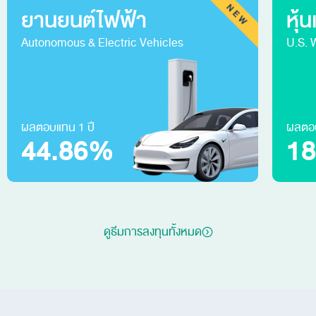
ยานยนต์ไฟฟ้า
หุ้
Autonomous & Electric Vehicles
U.S. 
ผลตอบแทน 1 ปี
ผลตอบ
44.86%
1
ดูธีมการลงทุนทั้งหมด