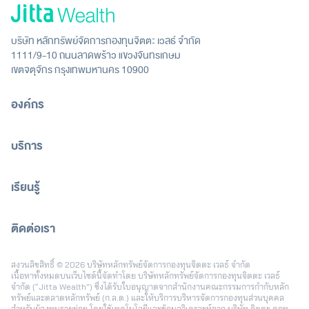
บริษัท หลักทรัพย์จัดการกองทุนจิตตะ เวลธ์ จำกัด
1111/9-10 ถนนลาดพร้าว แขวงจันทรเกษม
เขตจตุจักร กรุงเทพมหานคร 10900
องค์กร
บริการ
เรียนรู้
ติดต่อเรา
[email protected]
สงวนลิขสิทธิ์ © 2026 บริษัทหลักทรัพย์จัดการกองทุนจิตตะ เวลธ์ จำกัด
เนื้อหาทั้งหมดบนเว็บไซต์นี้จัดทำโดย บริษัทหลักทรัพย์จัดการกองทุนจิตตะ เวลธ์
จำกัด (“Jitta Wealth”) ซึ่งได้รับใบอนุญาตจากสำนักงานคณะกรรมการกำกับหลัก
ทรัพย์และตลาดหลักทรัพย์ (ก.ล.ต.) และให้บริการบริหารจัดการกองทุนส่วนบุคคล
สำหรับผู้ลงทุนรายย่อย โดยใช้เทคโนโลยีและข้อมูลวิเคราะห์จาก บริษัท จิตตะ ดอท