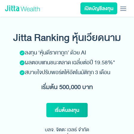
Skip to content - ข้ามไปที่เนื้อหา
เปิดบัญชีลงทุน
เรียนลงทุน
ลงทุนเอง
ลงทุนอัตโนมัติ
Jitta Protect
Jitta Card
Jitta Ranking หุ้นเวียดนาม
ลงทุนตามเป้าหมาย
นโยบายลงทุน
ลงทุน ‘หุ้นดีราคาถูก’ ด้วย AI
รีวิวพอร์ต
ผลตอบแทนชนะตลาด เฉลี่ยต่อปี 19.58%*
วางแผนการเงิน
สบายใจปรับพอร์ตให้อัตโนมัติทุก 3 เดือน
เกี่ยวกับ Jitta Wealth
เริ่มต้น 500,000 บาท
เริ่มต้นลงทุน
บลจ. จิตตะ เวลธ์ จำกัด