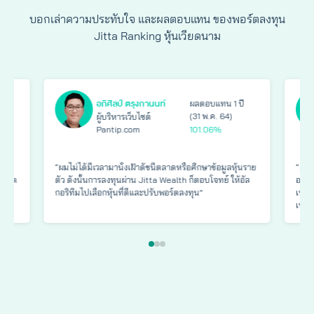
บอกเล่าความประทับใจ และผลตอบแทน ของพอร์ตลงทุน
Jitta Ranking หุ้นเวียดนาม
อภิศิลป์ ตรุงกานนท์
ปี
ผลตอบแทน 1 ปี
(31 พ.ค. 64)
ผู้บริหารเว็บไซต์
Pantip.com
101.06%
 ว่า
“ผมไม่ได้มีเวลามานั่งเฝ้าดัชนีตลาดหรือศึกษาข้อมูลหุ้นราย
“ผมล
พอร์ต
ตัว ดังนั้นการลงทุนผ่าน Jitta Wealth ก็ตอบโจทย์ ให้อัล
อยู่แ
กอริทึมไปเลือกหุ้นที่ดีและปรับพอร์ตลงทุน”
เหล่า
เหมื