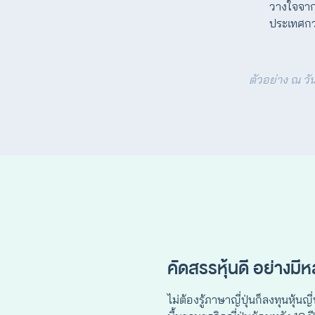
วางใจจากล
ประเทศก
ตัวอย่าง ณ วั
คัดสรรหุ้นดี อย่างมี
ไม่ต้องรู้ภาษาญี่ปุ่นก็ลงทุนหุ้น