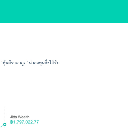
้นดีราคาถูก’ น่าลงทุนซึ่งได้รับ