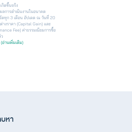
ิดขึ้นจริง
นถึงผลการดำเนินงานในอนาคต
ุก 3 เดือน อัปเดต ณ วันที่ 20
่างราคา (Capital Gain) และ
mance Fee) ค่าธรรมเนียมการซื้อ
้ว
ม
(อ่านเพิ่มเติม)
าคบหา