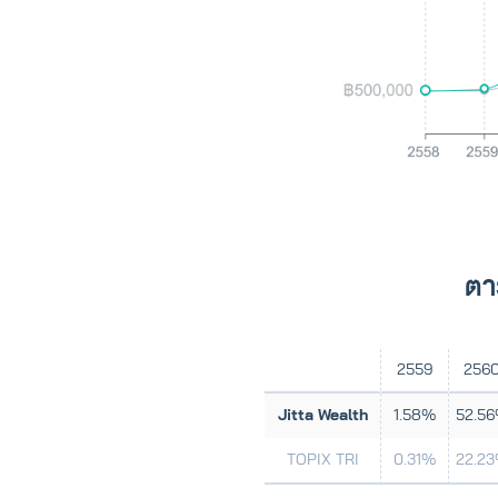
ตา
2559
256
Jitta Wealth
1.58%
52.5
TOPIX TRI
0.31%
22.2