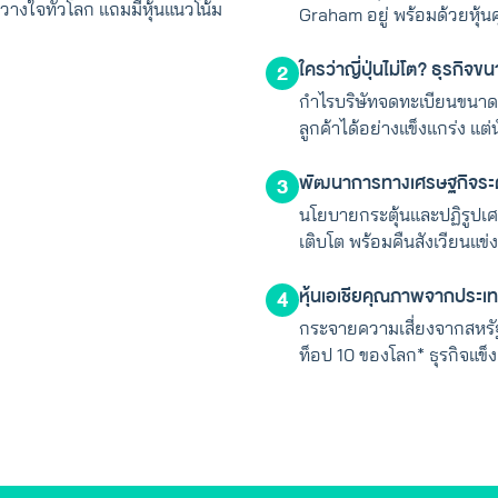
วางใจทั่วโลก แถมมีหุ้นแนวโน้ม
Graham อยู่ พร้อมด้วยหุ้นค
ใครว่าญี่ปุ่นไม่โต? ธุรกิจ
2
กำไรบริษัทจดทะเบียนขนาด
ลูกค้าได้อย่างแข็งแกร่ง แต่น
พัฒนาการทางเศรษฐกิจระดั
3
นโยบายกระตุ้นและปฏิรูปเศรษ
เติบโต พร้อมคืนสังเวียนแข่
หุ้นเอเชียคุณภาพจากประเ
4
กระจายความเสี่ยงจากสหรัฐ
ท็อป 10 ของโลก* ธุรกิจแข็