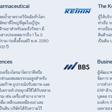
armaceutical
The K
และน้ำยาตรวจวินิจฉัยทั่วโลก
ผู้ให้บร
ัทยาที่ใหญ่ที่สุดในญี่ปุ่น
ท่าเรือ
ด้านยาสำหรับมะเร็งวิทยา มี
ทางเรือ
ต่างประเทศมากถึง 1 ใน 3
สินค้าเฉ
วม ก่อตั้งตั้งแต่ปี พ.ศ. 2260
เป็นต้น 
300 ปี
ences
Busin
การเครื่องโครมาโทกราฟีหรือ
ผู้พัฒนา
ยกส่วนผสมสมรรถนะสูงสำหรับ
จัดการ ห
ละก๊าซ อุปกรณ์ปรับสภาพ และ
การทำงา
อวิเคราะห์ ประยุกต์ใช้ได้กับหลาย
ERP ด้า
ม เช่น เครื่องสำอาง อาหาร
บุคคล รว
งดื่ม เหล็กและเหมืองแร่ และ
องค์กร ก่
ป็นต้น บริษัทได้รับความไว้
เฉพาะอง