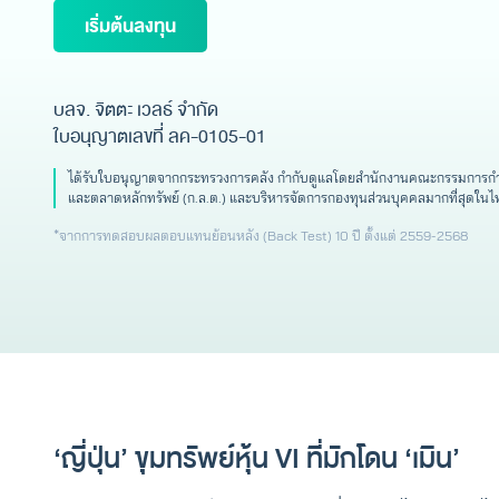
เริ่มต้นลงทุน
บลจ. จิตตะ เวลธ์ จำกัด
ใบอนุญาตเลขที่ ลค-0105-01
ได้รับใบอนุญาตจากกระทรวงการคลัง กำกับดูแลโดยสำนักงานคณะกรรมการกำก
และตลาดหลักทรัพย์ (ก.ล.ต.) และบริหารจัดการกองทุนส่วนบุคคลมากที่สุดในไ
*จากการทดสอบผลตอบแทนย้อนหลัง (Back Test) 10 ปี ตั้งแต่ 2559-2568
‘ญี่ปุ่น’ ขุมทรัพย์หุ้น VI ที่มักโดน ‘เมิน’