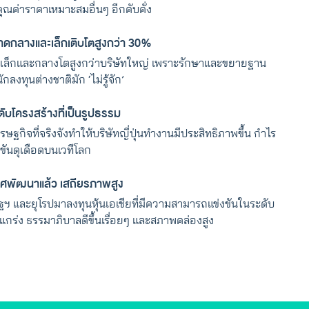
ุณค่าราคาเหมาะสมอื่นๆ อีกคับคั่ง
ขนาดกลางและเล็กเติบโตสูงกว่า 30%
เล็กและกลางโตสูงกว่าบริษัทใหญ่ เพราะรักษาและขยายฐาน
ักลงทุนต่างชาติมัก ‘ไม่รู้จัก’
บโครงสร้างที่เป็นรูปธรรม
ฐกิจที่จริงจังทำให้บริษัทญี่ปุ่นทำงานมีประสิทธิภาพขึ้น กำไร
งขันดุเดือดบนเวทีโลก
ทศพัฒนาแล้ว เสถียรภาพสูง
ฯ และยุโรปมาลงทุนหุ้นเอเชียที่มีความสามารถแข่งขันในระดับ
งแกร่ง ธรรมาภิบาลดีขึ้นเรื่อยๆ และสภาพคล่องสูง