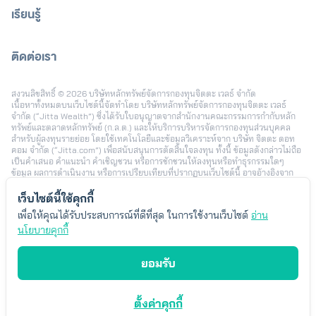
เรียนรู้
ติดต่อเรา
[email protected]
สงวนลิขสิทธิ์ © 2026 บริษัทหลักทรัพย์จัดการกองทุนจิตตะ เวลธ์ จำกัด
เนื้อหาทั้งหมดบนเว็บไซต์นี้จัดทำโดย บริษัทหลักทรัพย์จัดการกองทุนจิตตะ เวลธ์
จำกัด (“Jitta Wealth”) ซึ่งได้รับใบอนุญาตจากสำนักงานคณะกรรมการกำกับหลัก
ทรัพย์และตลาดหลักทรัพย์ (ก.ล.ต.) และให้บริการบริหารจัดการกองทุนส่วนบุคคล
สำหรับผู้ลงทุนรายย่อย โดยใช้เทคโนโลยีและข้อมูลวิเคราะห์จาก บริษัท จิตตะ ดอท
คอม จำกัด (“Jitta.com”) เพื่อสนับสนุนการตัดสินใจลงทุน ทั้งนี้ ข้อมูลดังกล่าวไม่ถือ
เป็นคำเสนอ คำแนะนำ คำเชิญชวน หรือการชักชวนให้ลงทุนหรือทำธุรกรรมใดๆ
ข้อมูล ผลการดำเนินงาน หรือการเปรียบเทียบที่ปรากฏบนเว็บไซต์นี้ อาจอ้างอิงจาก
ข้อมูลในอดีตหรือสมมติฐานทางสถิติ เพื่อใช้ประกอบการอธิบายบริการเท่านั้น และไม่
สามารถใช้เป็นหลักประกันผลตอบแทนในอนาคต การลงทุนมีความเสี่ยง ผู้ลงทุนอาจ
เว็บไซต์นี้ใช้คุกกี้
สูญเสียเงินลงทุนบางส่วนหรือทั้งหมดได้ รวมถึงความเสี่ยงจากอัตราแลกเปลี่ยนใน
เพื่อให้คุณได้รับประสบการณ์ที่ดีที่สุด ในการใช้งานเว็บไซต์
อ่าน
กรณีลงทุนในต่างประเทศ ผลตอบแทนของผู้ลงทุนแต่ละรายอาจแตกต่างกัน ขึ้นอยู่กับ
ปัจจัย เช่น ระยะเวลาและช่วงเวลาในการลงทุน นโยบายการลงทุน จำนวนเงินลงทุน
นโยบายคุกกี้
พฤติกรรมการเพิ่มหรือลดเงินลงทุน และสภาวะตลาดในแต่ละช่วง โดยตัวอย่างข้อมูล
หรือประสบการณ์การลงทุนที่นำเสนอ เป็นเพียงบางกรณีซึ่งได้รับความยินยอมในการ
ยอมรับ
เผยแพร่ เพื่อประกอบการพิจารณาเท่านั้น ไม่ได้สะท้อนผลลัพธ์ของผู้ลงทุนทั้งหมด
Jitta Wealth ไม่มีเจตนาแนะนำความเหมาะสมของกลยุทธ์การลงทุนใดเป็นการ
เฉพาะ ผู้ลงทุนควรพิจารณาเป้าหมายการลงทุนส่วนบุคคล ระดับความเสี่ยงที่ยอมรับ
ได้ และค่าธรรมเนียมที่เกี่ยวข้องก่อนตัดสินใจลงทุน ทั้งนี้ “Jitta Wealth” เป็น
ตั้งค่าคุกกี้
เครื่องหมายการค้าของบริษัทหลักทรัพย์จัดการกองทุนจิตตะ เวลธ์ จำกัด