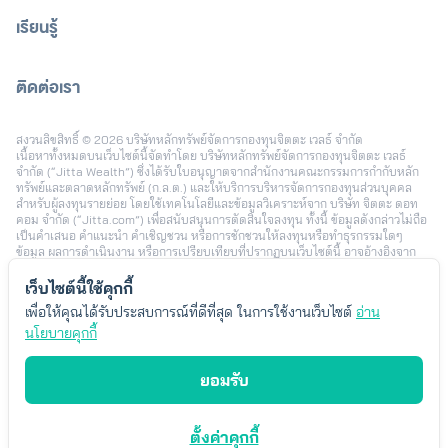
เรียนรู้
ติดต่อเรา
[email protected]
สงวนลิขสิทธิ์ © 2026 บริษัทหลักทรัพย์จัดการกองทุนจิตตะ เวลธ์ จำกัด
เนื้อหาทั้งหมดบนเว็บไซต์นี้จัดทำโดย บริษัทหลักทรัพย์จัดการกองทุนจิตตะ เวลธ์
จำกัด (“Jitta Wealth”) ซึ่งได้รับใบอนุญาตจากสำนักงานคณะกรรมการกำกับหลัก
ทรัพย์และตลาดหลักทรัพย์ (ก.ล.ต.) และให้บริการบริหารจัดการกองทุนส่วนบุคคล
สำหรับผู้ลงทุนรายย่อย โดยใช้เทคโนโลยีและข้อมูลวิเคราะห์จาก บริษัท จิตตะ ดอท
คอม จำกัด (“Jitta.com”) เพื่อสนับสนุนการตัดสินใจลงทุน ทั้งนี้ ข้อมูลดังกล่าวไม่ถือ
เป็นคำเสนอ คำแนะนำ คำเชิญชวน หรือการชักชวนให้ลงทุนหรือทำธุรกรรมใดๆ
ข้อมูล ผลการดำเนินงาน หรือการเปรียบเทียบที่ปรากฏบนเว็บไซต์นี้ อาจอ้างอิงจาก
ข้อมูลในอดีตหรือสมมติฐานทางสถิติ เพื่อใช้ประกอบการอธิบายบริการเท่านั้น และไม่
สามารถใช้เป็นหลักประกันผลตอบแทนในอนาคต การลงทุนมีความเสี่ยง ผู้ลงทุนอาจ
เว็บไซต์นี้ใช้คุกกี้
สูญเสียเงินลงทุนบางส่วนหรือทั้งหมดได้ รวมถึงความเสี่ยงจากอัตราแลกเปลี่ยนใน
เพื่อให้คุณได้รับประสบการณ์ที่ดีที่สุด ในการใช้งานเว็บไซต์
อ่าน
กรณีลงทุนในต่างประเทศ ผลตอบแทนของผู้ลงทุนแต่ละรายอาจแตกต่างกัน ขึ้นอยู่กับ
นโยบายคุกกี้
ปัจจัย เช่น ระยะเวลาและช่วงเวลาในการลงทุน นโยบายการลงทุน จำนวนเงินลงทุน
พฤติกรรมการเพิ่มหรือลดเงินลงทุน และสภาวะตลาดในแต่ละช่วง โดยตัวอย่างข้อมูล
หรือประสบการณ์การลงทุนที่นำเสนอ เป็นเพียงบางกรณีซึ่งได้รับความยินยอมในการ
ยอมรับ
เผยแพร่ เพื่อประกอบการพิจารณาเท่านั้น ไม่ได้สะท้อนผลลัพธ์ของผู้ลงทุนทั้งหมด
Jitta Wealth ไม่มีเจตนาแนะนำความเหมาะสมของกลยุทธ์การลงทุนใดเป็นการ
เฉพาะ ผู้ลงทุนควรพิจารณาเป้าหมายการลงทุนส่วนบุคคล ระดับความเสี่ยงที่ยอมรับ
ได้ และค่าธรรมเนียมที่เกี่ยวข้องก่อนตัดสินใจลงทุน ทั้งนี้ “Jitta Wealth” เป็น
ตั้งค่าคุกกี้
เครื่องหมายการค้าของบริษัทหลักทรัพย์จัดการกองทุนจิตตะ เวลธ์ จำกัด