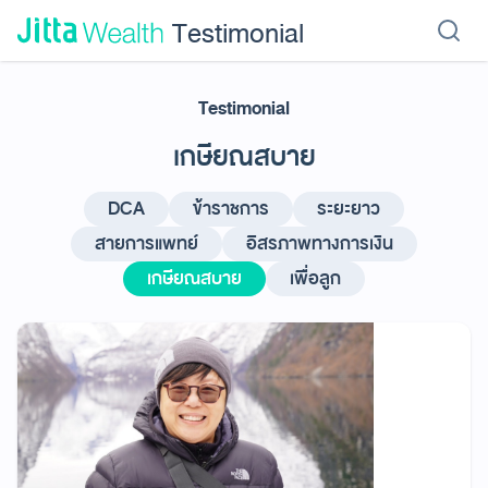
Skip to content - ข้ามไปที่เนื้อหา
Testimonial
Testimonial
เรียนลงทุน
ลงทุนเอง
ลงทุนอัตโนมัติ
Jitta Protect
Jitta Card
เกษียณสบาย
DCA
ข้าราชการ
ระยะยาว
สายการแพทย์
อิสรภาพทางการเงิน
เกษียณสบาย
เพื่อลูก