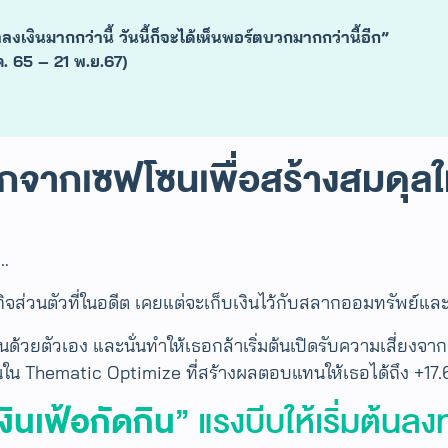
ลงเงินมากกว่านี้ วันนี้ก็จะได้เห็นพอร์ตบวกมากกว่านี้อีก”
 65 – 21 พ.ย.67)
กจากเซฟโซนเพื่อสร้างสมดุลใ
ไร…
จส่วนตัวที่ในอดีต เคยแต่จะเก็บเงินไว้กับสลากออมทรัพย์แ
ดเจนด้วยตัวเอง และนั่นทำให้เธอกล้าเริ่มต้นเปิดรับความเสี่
ใน Thematic Optimize ที่สร้างผลตอบแทนให้เธอได้ถึง +17.6
งินเฟ้อกัดกิน
” แรงบีบให้เริ่มต้นลง