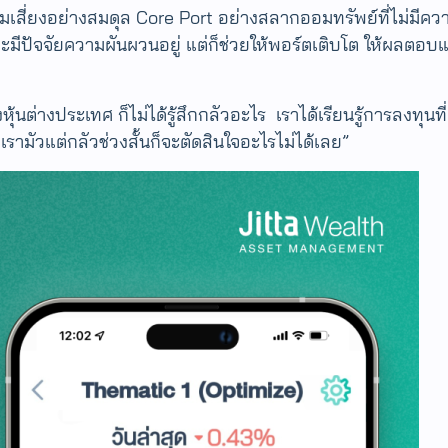
ความเสี่ยงอย่างสมดุล Core Port อย่างสลากออมทรัพย์ที่ไม่มี
ะมีปัจจัยความผันผวนอยู่ แต่ก็ช่วยให้พอร์ตเติบโต ให้ผลตอบแท
งหุ้นต่างประเทศ ก็ไม่ได้รู้สึกกลัวอะไร เราได้เรียนรู้การลงทุนท
ามัวแต่กลัวช่วงสั้นก็จะตัดสินใจอะไรไม่ได้เลย”