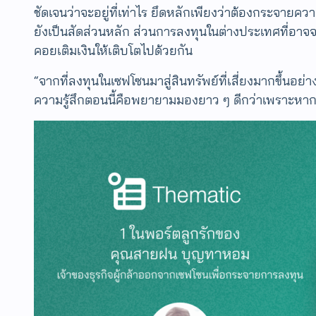
ชัดเจนว่าจะอยู่ที่เท่าไร ยึดหลักเพียงว่าต้องกระจาย
ยังเป็นสัดส่วนหลัก ส่วนการลงทุนในต่างประเทศที่อาจจ
คอยเติมเงินให้เติบโตไปด้วยกัน​
“จากที่ลงทุนในเซฟโซนมาสู่สินทรัพย์ที่เสี่ยงมากขึ้นอย่า
ความรู้สึกตอนนี้คือพยายามมองยาว ๆ ดีกว่าเพราะหากเร