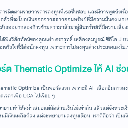
การติดตามรายการการลงทุนที่เธอชื่นชอบ และมีการพูดถึงเรื่อง
กกลัวที่จะโยกเงินออกจากสลากออมทรัพย์ที่มีความมั่นคง แต่เธอร
ห้เธออยากลองก้าวข้ามความกลัวมาสู่สินทรัพย์ที่มีความเสี่ยงส
ฟังวิสัยทัศน์ของคุณเผ่า ตราวุทธิ์ เหลืองสมบูรณ์ ซีอีโอ Jitta
วามจริงใจที่มีต่อนักลงทุน เพราะการไปลงทุนต่างประเทศเองในเว
ร์ต Thematic Optimize ให้ AI ช่
hematic Optimize เป็นพอร์ตแรก เพราะมี AI เลือกธีมการลงท
อดเวลาเพื่อ DCA ไปเรื่อย ๆ
ยายามทำให้สม่ำเสมอแต่สัดส่วนเงินไม่เท่ากัน แล้วแต่จังหวะเงิน 
นมีเงินเหลือก็ลง แต่จะพยายามลงทุนเดือน เราก็ถือว่า เป็นเง