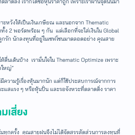
ตลาดลง เราก็ได้ซื้อหุ้นราคาถูก เพราะเราผ่านจุดนั้นมา
 เพราะหวังให้เป็นเงินเกษียณ และนอกจาก Thematic
ทั้ง 2 พอร์ตพร้อม ๆ กัน แต่เลือกที่จะใส่เงินใน Global
์ตลูกรัก นักลงทุนที่อยู่ในเซฟโซนมาตลอดอย่าง คุณสาย
ตื่นเต้นบ้าง เรามั่นใจใน Thematic Optimize เพราะ
กใหญ่”
ความรู้เรื่องหุ้นมากนัก แต่ก็ใช้ประสบการณ์จากการ
ระแสแรง ๆ ​หรือหุ้นปั่น และรอจังหวะที่ตลาดดิ่ง ราคา
เสี่ยง
ในทุกครั้ง คุณสายฝนจึงไม่ได้จัดสรรสัดส่วนการลงทุนที่