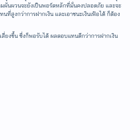
ความผันผวนจะยังเป็นพอร์ตหลักที่มั่นคงปลอดภัย และจะ
นที่สูงกว่าการฝากเงิน และเอาชนะเงินเฟ้อได้ ก็ต้อง
ี่เสี่ยงขึ้น ซึ่งก็พอรับได้ ผลตอบแทนดีกว่าการฝากเงิน