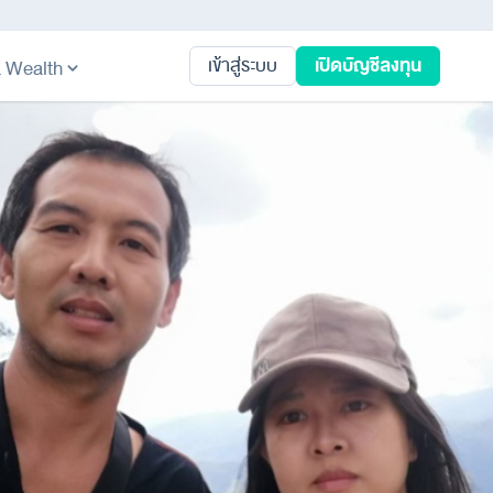
เปิดบัญชีลงทุน
เข้าสู่ระบบ
ta Wealth