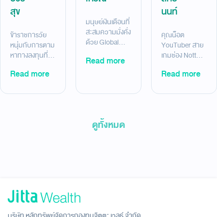
สุข
นนท์
มนุษย์เงินเดือนที่
สะสมความมั่งคั่ง
ข้าราชการวัย
คุณน็อต
ด้วย Global
หนุ่มกับการตาม
YouTuber สาย
ETF ผลตอบแทน
หาทางลงทุนที่
เกมช่อง NottO
Read more
+58.73% (8
เหมาะกับตัวเอง
NBK. ที่ลงทุน
Read more
ก.ย. 63-14
Read more
ใน Thematic
อย่าง “เบาใจ” ใน
ธ.ค.68)
Optimize ของ
Global ETF ผล
เขา +49.26%
ตอบแทน
(23 ธ.ค. 65 –
+33.33% (17
22 ธ.ค. 2568)
ก.พ.66-28
ดูทั้งหมด
ม.ค.26)
บริษัท หลักทรัพย์จัดการกองทุนจิตตะ เวลธ์ จำกัด