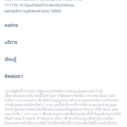
1111/9-10 ถนนลาดพร้าว แขวงจันทรเกษม
เขตจตุจักร กรุงเทพมหานคร 10900
องค์กร
บริการ
เรียนรู้
ติดต่อเรา
[email protected]
สงวนลิขสิทธิ์ © 2026 บริษัทหลักทรัพย์จัดการกองทุนจิตตะ เวลธ์ จำกัด
เนื้อหาทั้งหมดบนเว็บไซต์นี้จัดทำโดย บริษัทหลักทรัพย์จัดการกองทุนจิตตะ เวลธ์
จำกัด (“Jitta Wealth”) ซึ่งได้รับใบอนุญาตจากสำนักงานคณะกรรมการกำกับหลัก
ทรัพย์และตลาดหลักทรัพย์ (ก.ล.ต.) และให้บริการบริหารจัดการกองทุนส่วนบุคคล
สำหรับผู้ลงทุนรายย่อย โดยใช้เทคโนโลยีและข้อมูลวิเคราะห์จาก บริษัท จิตตะ ดอท
คอม จำกัด (“Jitta.com”) เพื่อสนับสนุนการตัดสินใจลงทุน ทั้งนี้ ข้อมูลดังกล่าวไม่ถือ
เป็นคำเสนอ คำแนะนำ คำเชิญชวน หรือการชักชวนให้ลงทุนหรือทำธุรกรรมใดๆ
ข้อมูล ผลการดำเนินงาน หรือการเปรียบเทียบที่ปรากฏบนเว็บไซต์นี้ อาจอ้างอิงจาก