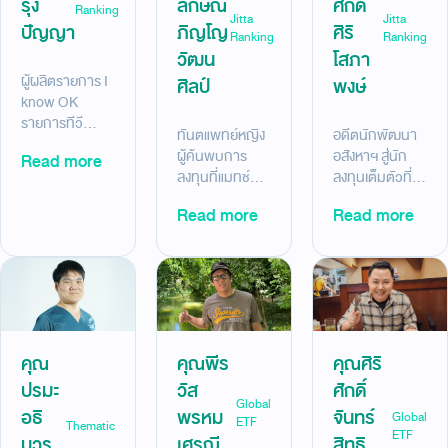
รุ่ง
ลักษณ์
ศักดิ์
Ranking
Jitta
Jitta
ปัญญา
ภิญโญ
ศิริ
Ranking
Ranking
วัฒน
โสภา
ผู้ผลิตรายการ I
ศิลป์
พงษ์
know OK
รายการทีวี
ทันตแพทย์หญิง
อดีตนักพัฒนา
สำหรับเด็ก ที่ใช้
ผู้ค้นพบการ
อสังหาฯ สู่นัก
Read more
เวลาเก็บเงิน
ลงทุนที่แมทช์กับ
ลงทุนเต็มตัวที่มี
พร้อมเกษียณ
ชีวิตคุณหมอและ
ความสุขกับการ
เพียง 6 ปี ด้วย
Read more
Read more
คุณแม่ ด้วย
ลงทุนที่ตรงจริต
Jitta Ranking
Jitta Ranking
ด้วย Jitta
Alpha
หุ้นสหรัฐฯ
Ranking หุ้น
+14.15% (14
+116.13% (29
เวียดนาม ผล
ม.ค.68-
ธ.ค. 2563- 9
ตอบแทน
27ส.ค.68)
ม.ค. 2568)
+57.20% (7
ต.ค.63-9
คุณ
คุณพีร
คุณศิริ
ก.พ.68)
ปรมะ
วัส
ศักดิ์
Global
อธิ
พรหม
จันทร์
Global
ETF
Thematic
ETF
บวร
เศรณี
สิทธิ