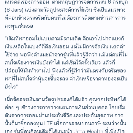
แนวคิดเรื่องการออม ตามทฤษฎีการจัดการเงิน 6 กระปุก
(6 Jars) แบ่งตามวัตถุประสงค์การใช้เงิน ซึ่งเป็นแนวทาง
ที่ค่อนข้างตรงจริตกับคนที่ไม่ต้องการติดตามข่าวสารการ
ลงทุนเช่นเธอ
“เดิมทีเราออมไปแบบตามมีตามเกิด คือเอาไปฝากแบงก์
เงินเหลือในแบงก์ก็คือเงินออม แต่ไม่มีการจัดเงิน แยกค่า
ใช้จ่าย พอฟังคำแนะนำจากรุ่นพี่แล้วรู้สึกว่า แม้แต่คนที่ไม่
สนใจเรื่องการเงินยังทำได้ แค่เซ็ตไว้ครั้งเดียว แล้วก็
ปล่อยให้มันทำงานไป ​ฟังแล้วก็รู้สึกว่ามันตรงกับจริตของ
เราที่ไม่สนใจว่าหุ้นจะขึ้นจะลง ค่าเงินหรือราคาทองจะเป็น
ยังไง”
เมื่อจัดสรรเงินตามวัตถุประสงค์ได้แล้ว คุณกอปรทิพย์ได้
ค่อย ๆ เข้าวงการการวางแผนการเงินส่วนบุคคล โดยเริ่ม
ต้นจากการออมผ่านประกันชีวิตและประกันสุขภาพ จาก
นั้นก็มาซื้อกองทุน LTF เพื่อการลดหย่อนภาษี ระหว่างนั้น
เอง รุ่นพี่คนดีคนเดิมก็ได้แนะนำ Jitta Wealth ที่เพิ่งเปิด