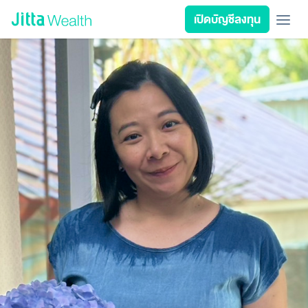
Skip to content - ข้ามไปที่เนื้อหา
เปิดบัญชีลงทุน
เรียนลงทุน
ลงทุนเอง
ลงทุนอัตโนมัติ
Jitta Protect
Jitta Card
ลงทุนตามเป้าหมาย
นโยบายลงทุน
รีวิวพอร์ต
วางแผนการเงิน
เกี่ยวกับ Jitta Wealth