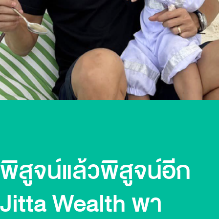
พิสูจน์แล้วพิสูจน์อีก
Jitta Wealth พา