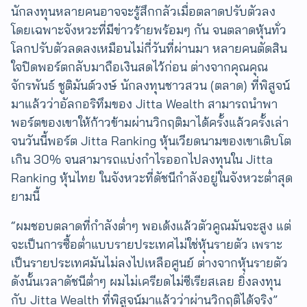
นักลงทุนหลายคนอาจจะรู้สึกกลัวเมื่อตลาดปรับตัวลง
โดยเฉพาะจังหวะที่มีข่าวร้ายพร้อมๆ กัน จนตลาดหุ้นทั่ว
โลกปรับตัวลดลงเหมือนไม่กี่วันที่ผ่านมา หลายคนตัดสิน
ใจปิดพอร์ตกลับมาถือเงินสดไว้ก่อน ต่างจากคุณคุณ
จักรพันธ์ ชูติมันต์วงษ์ นักลงทุนชาวสวน (ตลาด) ที่พิสูจน์
มาแล้วว่าอัลกอริทึมของ Jitta Wealth สามารถนำพา
พอร์ตของเขาให้ก้าวข้ามผ่านวิกฤติมาได้ครั้งแล้วครั้งเล่า
จนวันนี้พอร์ต Jitta Ranking หุ้นเวียดนามของเขาเติบโต
เกิน 30% จนสามารถแบ่งกำไรออกไปลงทุนใน Jitta
Ranking หุ้นไทย ในจังหวะที่ดัชนีกำลังอยู่ในจังหวะต่ำสุด
ยามนี้
“ผมชอบตลาดที่กำลังต่ำๆ พอเด้งแล้วตัวคูณมันจะสูง แต่
จะเป็นการซื้อต่ำแบบรายประเทศไม่ใช่หุ้นรายตัว เพราะ
เป็นรายประเทศมันไม่ลงไปเหลือศูนย์ ​ต่างจากหุ้นรายตัว​
ดังนั้นเวลาดัชนีต่ำๆ ผมไม่เครียดไม่ซีเรียสเลย ยิ่งลงทุน
กับ Jitta Wealth ที่พิสูจน์มาแล้วว่าผ่านวิกฤติได้จริง”