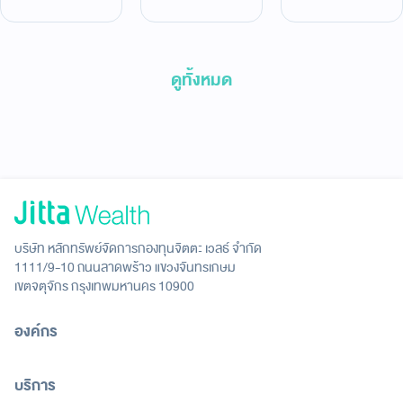
ธ.ค.68)
Optimize ของ
Global ETF ผล
เขา +49.26%
ตอบแทน
(23 ธ.ค. 65 –
+33.33% (17
22 ธ.ค. 2568)
ก.พ.66-28
ดูทั้งหมด
ม.ค.26)
บริษัท หลักทรัพย์จัดการกองทุนจิตตะ เวลธ์ จำกัด
1111/9-10 ถนนลาดพร้าว แขวงจันทรเกษม
เขตจตุจักร กรุงเทพมหานคร 10900
องค์กร
บริการ