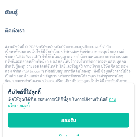
เรียนรู้
ติดต่อเรา
[email protected]
สงวนลิขสิทธิ์ © 2026 บริษัทหลักทรัพย์จัดการกองทุนจิตตะ เวลธ์ จำกัด
เนื้อหาทั้งหมดบนเว็บไซต์นี้จัดทำโดย บริษัทหลักทรัพย์จัดการกองทุนจิตตะ เวลธ์
จำกัด (“Jitta Wealth”) ซึ่งได้รับใบอนุญาตจากสำนักงานคณะกรรมการกำกับหลัก
ทรัพย์และตลาดหลักทรัพย์ (ก.ล.ต.) และให้บริการบริหารจัดการกองทุนส่วนบุคคล
สำหรับผู้ลงทุนรายย่อย โดยใช้เทคโนโลยีและข้อมูลวิเคราะห์จาก บริษัท จิตตะ ดอท
คอม จำกัด (“Jitta.com”) เพื่อสนับสนุนการตัดสินใจลงทุน ทั้งนี้ ข้อมูลดังกล่าวไม่ถือ
เป็นคำเสนอ คำแนะนำ คำเชิญชวน หรือการชักชวนให้ลงทุนหรือทำธุรกรรมใดๆ
ข้อมูล ผลการดำเนินงาน หรือการเปรียบเทียบที่ปรากฏบนเว็บไซต์นี้ อาจอ้างอิงจาก
ข้อมูลในอดีตหรือสมมติฐานทางสถิติ เพื่อใช้ประกอบการอธิบายบริการเท่านั้น และไม่
สามารถใช้เป็นหลักประกันผลตอบแทนในอนาคต การลงทุนมีความเสี่ยง ผู้ลงทุนอาจ
เว็บไซต์นี้ใช้คุกกี้
สูญเสียเงินลงทุนบางส่วนหรือทั้งหมดได้ รวมถึงความเสี่ยงจากอัตราแลกเปลี่ยนใน
เพื่อให้คุณได้รับประสบการณ์ที่ดีที่สุด ในการใช้งานเว็บไซต์
อ่าน
กรณีลงทุนในต่างประเทศ ผลตอบแทนของผู้ลงทุนแต่ละรายอาจแตกต่างกัน ขึ้นอยู่กับ
ปัจจัย เช่น ระยะเวลาและช่วงเวลาในการลงทุน นโยบายการลงทุน จำนวนเงินลงทุน
นโยบายคุกกี้
พฤติกรรมการเพิ่มหรือลดเงินลงทุน และสภาวะตลาดในแต่ละช่วง โดยตัวอย่างข้อมูล
หรือประสบการณ์การลงทุนที่นำเสนอ เป็นเพียงบางกรณีซึ่งได้รับความยินยอมในการ
ยอมรับ
เผยแพร่ เพื่อประกอบการพิจารณาเท่านั้น ไม่ได้สะท้อนผลลัพธ์ของผู้ลงทุนทั้งหมด
Jitta Wealth ไม่มีเจตนาแนะนำความเหมาะสมของกลยุทธ์การลงทุนใดเป็นการ
เฉพาะ ผู้ลงทุนควรพิจารณาเป้าหมายการลงทุนส่วนบุคคล ระดับความเสี่ยงที่ยอมรับ
ได้ และค่าธรรมเนียมที่เกี่ยวข้องก่อนตัดสินใจลงทุน ทั้งนี้ “Jitta Wealth” เป็น