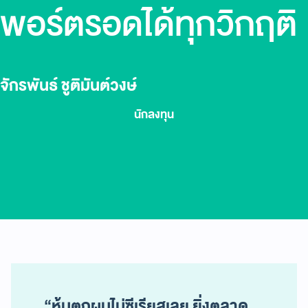
พอร์ตรอดได้ทุกวิกฤติ
จักรพันธ์ ชูติมันต์วงษ์
นักลงทุน
“
หุ้นตกผมไม่ซีเรียสเลย ยิ่งตลาด