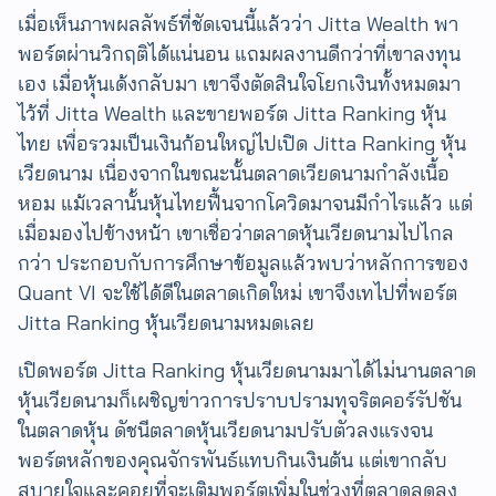
เมื่อเห็นภาพผลลัพธ์ที่ชัดเจนนี้แล้วว่า Jitta Wealth พา
พอร์ตผ่านวิกฤติได้แน่นอน แถมผลงานดีกว่าที่เขาลงทุน
เอง เมื่อหุ้นเด้งกลับมา เขาจึงตัดสินใจโยกเงินทั้งหมดมา
ไว้ที่ Jitta Wealth และขายพอร์ต Jitta Ranking หุ้น
ไทย เพื่อรวมเป็นเงินก้อนใหญ่ไปเปิด Jitta Ranking หุ้น
เวียดนาม เนื่องจากในขณะนั้นตลาดเวียดนามกำลังเนื้อ
หอม แม้เวลานั้นหุ้นไทยฟื้นจากโควิดมาจนมีกำไรแล้ว แต่
เมื่อมองไปข้างหน้า เขาเชื่อว่าตลาดหุ้นเวียดนามไปไกล
กว่า ประกอบกับการศึกษาข้อมูลแล้วพบว่าหลักการของ
Quant VI จะใช้ได้ดีในตลาดเกิดใหม่ เขาจึงเทไปที่พอร์ต
Jitta Ranking หุ้นเวียดนามหมดเลย
เปิดพอร์ต Jitta Ranking หุ้นเวียดนามมาได้ไม่นานตลาด
หุ้นเวียดนามก็เผชิญข่าวการปราบปรามทุจริตคอร์รัปชัน
ในตลาดหุ้น ดัชนีตลาดหุ้นเวียดนามปรับตัวลงแรงจน
พอร์ตหลักของคุณจักรพันธ์แทบกินเงินต้น​ แต่เขากลับ
สบายใจและคอยที่จะเติมพอร์ตเพิ่มในช่วงที่ตลาดลดลง