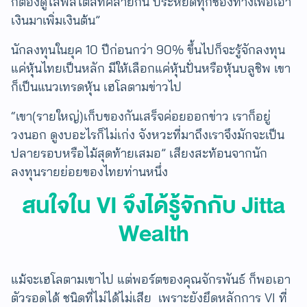
ก็ต้องดูไลฟ์สไตล์ที่คล้ายกัน ประหยัดทุกช่องทางเพื่อเอา
เงินมาเพิ่มเงินต้น”
นักลงทุนในยุค 10 ปีก่อนกว่า 90% ขึ้นไปก็จะรู้จักลงทุน
แค่หุ้นไทยเป็นหลัก มีให้เลือกแค่หุ้นปั่นหรือหุ้นบลูชิพ เขา
ก็เป็นแนวเทรดหุ้น เฮโลตามข่าวไป
“เขา(รายใหญ่)เก็บของกันเสร็จค่อยออกข่าว​ เราก็อยู่
วงนอก ดูงบอะไรก็ไม่เก่ง ​จังหวะที่มาถึงเราจึงมักจะเป็น
ปลายรอบหรือไม้สุดท้ายเสมอ” เสียงสะท้อนจากนัก
ลงทุนรายย่อยของไทยท่านหนึ่ง
สนใจใน VI จึงได้รู้จักกับ Jitta
Wealth
แม้จะเฮโลตามเขาไป แต่พอร์ตของคุณจักรพันธ์ ก็พอเอา
ตัวรอดได้ ชนิดที่ไม่ได้ไม่เสีย ​ เพราะยังยึดหลักการ VI ที่