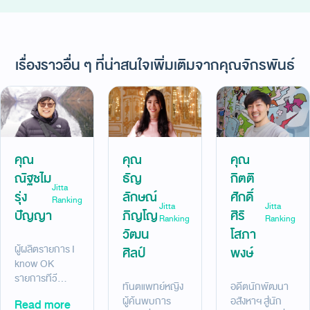
เรื่องราวอื่น ๆ ที่น่าสนใจเพิ่มเติมจากคุณจักรพันธ์
คุณ
คุณ
คุณ
ณัฐชไม
ธัญ
กิตติ
Jitta
รุ่ง
ลักษณ์
ศักดิ์
Ranking
Jitta
Jitta
ปัญญา
ภิญโญ
ศิริ
Ranking
Ranking
วัฒน
โสภา
ผู้ผลิตรายการ I
ศิลป์
พงษ์
know OK
รายการทีวี
ทันตแพทย์หญิง
อดีตนักพัฒนา
สำหรับเด็ก ที่ใช้
ผู้ค้นพบการ
อสังหาฯ สู่นัก
Read more
เวลาเก็บเงิน