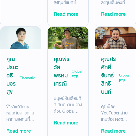
ลงทุนที่แมทช์กับ
ลงทุนเต็มตัวที่มี
พร้อมเกษียณ
ชีวิตคุณหมอและ
ความสุขกับการ
เพียง 6 ปี ด้วย
Read more
Read more
คุณแม่ ด้วย
ลงทุนที่ตรงจริต
Jitta Ranking
Jitta Ranking
ด้วย Jitta
Alpha
หุ้นสหรัฐฯ
Ranking หุ้น
+14.15% (14
+116.13% (29
เวียดนาม ผล
ม.ค.68-
ธ.ค. 2563- 9
ตอบแทน
27ส.ค.68)
ม.ค. 2568)
+57.20% (7
ต.ค.63-9
คุณ
คุณพีร
คุณศิริ
ก.พ.68)
ปรมะ
วัส
ศักดิ์
Global
อธิ
พรหม
จันทร์
Global
ETF
Thematic
ETF
บวร
เศรณี
สิทธิ
สุข
นนท์
มนุษย์เงินเดือนที่
สะสมความมั่งคั่ง
ข้าราชการวัย
คุณน็อต
ด้วย Global
หนุ่มกับการตาม
YouTuber สาย
ETF ผลตอบแทน
หาทางลงทุนที่
เกมช่อง NottO
Read more
+58.73% (8
เหมาะกับตัวเอง
NBK. ที่ลงทุน
Read more
ก.ย. 63-14
Read more
ใน Thematic
อย่าง “เบาใจ” ใน