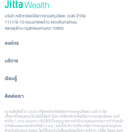
บริษัท หลักทรัพย์จัดการกองทุนจิตตะ เวลธ์ จำกัด
1111/9-10 ถนนลาดพร้าว แขวงจันทรเกษม
เขตจตุจักร กรุงเทพมหานคร 10900
องค์กร
บริการ
เรียนรู้
ติดต่อเรา
[email protected]
สงวนลิขสิทธิ์ © 2026 บริษัทหลักทรัพย์จัดการกองทุนจิตตะ เวลธ์ จำกัด
เนื้อหาทั้งหมดบนเว็บไซต์นี้จัดทำโดย บริษัทหลักทรัพย์จัดการกองทุนจิตตะ เวลธ์
จำกัด (“Jitta Wealth”) ซึ่งได้รับใบอนุญาตจากสำนักงานคณะกรรมการกำกับหลัก
ทรัพย์และตลาดหลักทรัพย์ (ก.ล.ต.) และให้บริการบริหารจัดการกองทุนส่วนบุคคล
สำหรับผู้ลงทุนรายย่อย โดยใช้เทคโนโลยีและข้อมูลวิเคราะห์จาก บริษัท จิตตะ ดอท