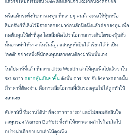
แล้วรอให้มีโปรโมชัน Sale ลดแลกแจกแถมก่อนถึงค่อยซื้อ
หรือแม้กระทั่งกับการลงทุน ที่หลายๆ คนมักจะรอให้หุ้นหรือ
สินทรัพย์ที่เล็งไว้มีราคาลดลงมาก่อนสักนิดนึงแล้วค่อยลงทุน เพื่อ
กดต้นทุนให้ต่ำที่สุด โดยลืมคิดไปว่าโอกาสการเติบโตของหุ้นตัว
นั้นอาจทำให้ราคาในวันนี้ถูกแสนถูกก็เป็นได้ เรียกได้ว่าเป็น
‘อคติ’ อย่างหนึ่งที่นักลงทุนหลายคนต้องฝ่าฟันนั้นเอง
ในสัปดาห์ที่แล้ว ทีมงาน Jitta Wealth เล่าให้คุณฟังไปแล้วว่าใน
ระยะยาว
ตลาดหุ้นเป็นขาขึ้น
ดังนั้น การ ‘รอ’ จับจังหวะตลาดนั้น
มีราคาที่ต้องจ่าย คือการเสียโอกาสที่เงินของคุณไม่ได้ถูกทำให้
งอกเงย
สัปดาห์นี้ ทีมงานได้นำเรื่องราวการ ‘รอ’ และไม่ยอมตัดสินใจ
ลงทุนของ Warren Buffett ซึ่งทำให้เขาพลาดกำไรก้อนโตไป
อย่างน่าเสียดายมาเล่าให้คุณฟัง