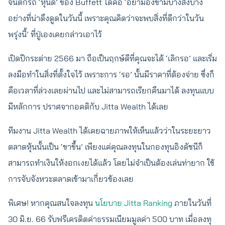
จนตกรถ ‘หุ้นดี’ ของ Buffett ได้คือ ‘อย่ามองข้ามบางสิ่งบาง
อย่างที่น่าดึงดูดในวันนี้ เพราะคุณคิดว่าจะพบสิ่งที่ดีกว่าในวัน
พรุ่งนี้’ ที่ปู่เองเคยกล่าวเอาไว้
เปิดปีกระต่าย 2566 มา ถือเป็นฤกษ์ดีที่คุณจะได้ ‘เลิกรอ’ และเริ่ม
ลงมือทำในสิ่งที่ตั้งใจไว้ เพราะการ ‘รอ’ นั้นมีราคาที่ต้องจ่าย ซึ่งก็
คือเวลาที่ล่วงเลยผ่านไป และไม่สามารถเรียกคืนมาได้ ลงทุนแบบ
มีหลักการ ปราศจากอคติกับ Jitta Wealth ได้เลย
ทีมงาน Jitta Wealth ได้เคยฉายภาพให้เห็นแล้วว่าในระยะยาว
ตลาดหุ้นนั้นเป็น ‘ขาขึ้น’ เพียงแค่คุณลงทุนในกองทุนอิงดัชนีก็
สามารถทำเงินให้งอกเงยได้แล้ว โดยไม่จำเป็นต้องเล่นท่ายาก ใช้
การจับจังหวะตลาดเข้ามาเกี่ยวข้องเลย
พิเศษ! หากคุณสนใจลงทุน
นโยบาย Jitta Ranking
ภายในวันที่
30 มิ.ย. 66 รับฟรีเครดิตค่าธรรมเนียมมูลค่า 500 บาท เมื่อลงทุ