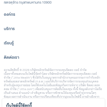
เขตจตุจักร กรุงเทพมหานคร 10900
องค์กร
บริการ
เรียนรู้
ติดต่อเรา
[email protected]
สงวนลิขสิทธิ์ © 2026 บริษัทหลักทรัพย์จัดการกองทุนจิตตะ เวลธ์ จำกัด
เนื้อหาทั้งหมดบนเว็บไซต์นี้จัดทำโดย บริษัทหลักทรัพย์จัดการกองทุนจิตตะ เวลธ์
จำกัด (“Jitta Wealth”) ซึ่งได้รับใบอนุญาตจากสำนักงานคณะกรรมการกำกับหลัก
ทรัพย์และตลาดหลักทรัพย์ (ก.ล.ต.) และให้บริการบริหารจัดการกองทุนส่วนบุคคล
สำหรับผู้ลงทุนรายย่อย โดยใช้เทคโนโลยีและข้อมูลวิเคราะห์จาก บริษัท จิตตะ ดอท
คอม จำกัด (“Jitta.com”) เพื่อสนับสนุนการตัดสินใจลงทุน ทั้งนี้ ข้อมูลดังกล่าวไม่ถือ
เป็นคำเสนอ คำแนะนำ คำเชิญชวน หรือการชักชวนให้ลงทุนหรือทำธุรกรรมใดๆ
ข้อมูล ผลการดำเนินงาน หรือการเปรียบเทียบที่ปรากฏบนเว็บไซต์นี้ อาจอ้างอิงจาก
ข้อมูลในอดีตหรือสมมติฐานทางสถิติ เพื่อใช้ประกอบการอธิบายบริการเท่านั้น และไม่
สามารถใช้เป็นหลักประกันผลตอบแทนในอนาคต การลงทุนมีความเสี่ยง ผู้ลงทุนอาจ
เว็บไซต์นี้ใช้คุกกี้