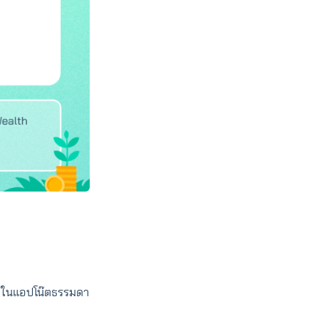
ือ ในแอปโน๊ตธรรมดา