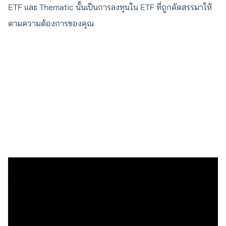
ETF และ Thematic นั้นเป็นการลงทุนใน ETF ที่ถูกคัดสรรมาให้
ตามความต้องการของคุณ
ด้วยความที่โลกนี้มี ETF เกือบ 9,000 กองทุน หลาย ETF จึงมีน
โยบายลงทุนที่คล้ายกันมาก ในกระบวนการตรวจสอบ ETF ทุกปี
หากทีมงานพบ ETF กองใหม่ที่มีโอกาสมอบการลงทุนที่ดีกว่า ทีม
งานจะนำเข้าสู่ขั้นตอนการพิจารณาเปลี่ยน ETF เพื่อให้คุณลงทุน