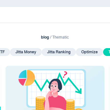
blog
/
Thematic
ETF
Jitta Money
Jitta Ranking
Optimize