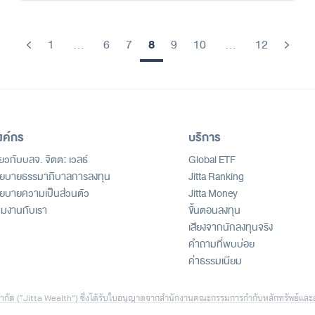
8
1
…
6
7
9
10
…
12
Previous
Next
งค์กร
บริการ
ี่ยวกับบลจ. จิตตะ เวลธ์
Global ETF
ยบายธรรมาภิบาลการลงทุน
Jitta Ranking
ยบายความเป็นส่วนตัว
Jitta Money
วมงานกับเรา
ขั้นตอนลงทุน
เสียงจากนักลงทุนจริง
คำถามที่พบบ่อย
ค่าธรรมเนียม
ธ์ จำกัด (“Jitta Wealth”) ซึ่งได้รับใบอนุญาตจากสำนักงานคณะกรรมการกำกับหลักทรัพย์และ
ัด (“Jitta.com”) เพื่อสนับสนุนการตัดสินใจลงทุน ทั้งนี้ ข้อมูลดังกล่าวไม่ถือเป็นคำเส