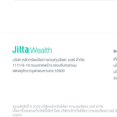
อ
เก
บริษัท หลักทรัพย์จัดการกองทุนจิตตะ เวลธ์ จำกัด
1111/9-10 ถนนลาดพร้าว แขวงจันทรเกษม
นโ
เขตจตุจักร กรุงเทพมหานคร 10900
นโ
ร่
สงวนลิขสิทธิ์ © 2026 บริษัทหลักทรัพย์จัดการกองทุนจิตตะ เวลธ์ จำกัด
เนื้อหาทั้งหมดบนเว็บไซต์นี้จัดทำโดย บริษัทหลักทรัพย์จัดการกองทุนจิตตะ เวล
ลงทุนรายย่อย โดยใช้เทคโนโลยีและข้อมูลวิเคราะห์จาก บริษัท จิตตะ ดอท คอม จำก