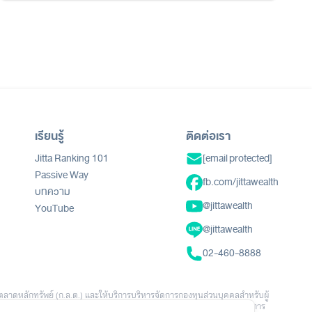
เรียนรู้
ติดต่อเรา
Jitta Ranking 101
[email protected]
Passive Way
fb.com/jittawealth
บทความ
@jittawealth
YouTube
@jittawealth
02-460-8888
ตลาดหลักทรัพย์ (ก.ล.ต.) และให้บริการบริหารจัดการกองทุนส่วนบุคคลสำหรับผู้
นอ คำแนะนำ คำเชิญชวน หรือการชักชวนให้ลงทุนหรือทำธุรกรรมใดๆ ข้อมูล ผลการ