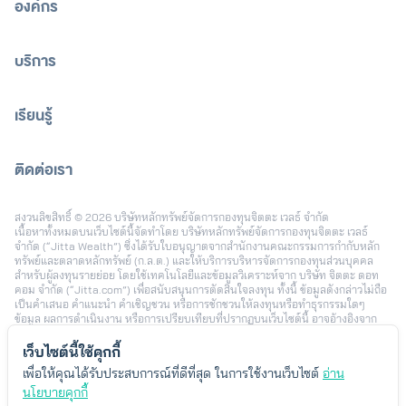
องค์กร
บริการ
เรียนรู้
ติดต่อเรา
[email protected]
สงวนลิขสิทธิ์ © 2026 บริษัทหลักทรัพย์จัดการกองทุนจิตตะ เวลธ์ จำกัด
เนื้อหาทั้งหมดบนเว็บไซต์นี้จัดทำโดย บริษัทหลักทรัพย์จัดการกองทุนจิตตะ เวลธ์
จำกัด (“Jitta Wealth”) ซึ่งได้รับใบอนุญาตจากสำนักงานคณะกรรมการกำกับหลัก
ทรัพย์และตลาดหลักทรัพย์ (ก.ล.ต.) และให้บริการบริหารจัดการกองทุนส่วนบุคคล
สำหรับผู้ลงทุนรายย่อย โดยใช้เทคโนโลยีและข้อมูลวิเคราะห์จาก บริษัท จิตตะ ดอท
คอม จำกัด (“Jitta.com”) เพื่อสนับสนุนการตัดสินใจลงทุน ทั้งนี้ ข้อมูลดังกล่าวไม่ถือ
เป็นคำเสนอ คำแนะนำ คำเชิญชวน หรือการชักชวนให้ลงทุนหรือทำธุรกรรมใดๆ
ข้อมูล ผลการดำเนินงาน หรือการเปรียบเทียบที่ปรากฏบนเว็บไซต์นี้ อาจอ้างอิงจาก
ข้อมูลในอดีตหรือสมมติฐานทางสถิติ เพื่อใช้ประกอบการอธิบายบริการเท่านั้น และไม่
สามารถใช้เป็นหลักประกันผลตอบแทนในอนาคต การลงทุนมีความเสี่ยง ผู้ลงทุนอาจ
เว็บไซต์นี้ใช้คุกกี้
สูญเสียเงินลงทุนบางส่วนหรือทั้งหมดได้ รวมถึงความเสี่ยงจากอัตราแลกเปลี่ยนใน
เพื่อให้คุณได้รับประสบการณ์ที่ดีที่สุด ในการใช้งานเว็บไซต์
อ่าน
กรณีลงทุนในต่างประเทศ ผลตอบแทนของผู้ลงทุนแต่ละรายอาจแตกต่างกัน ขึ้นอยู่กับ
นโยบายคุกกี้
ปัจจัย เช่น ระยะเวลาและช่วงเวลาในการลงทุน นโยบายการลงทุน จำนวนเงินลงทุน
พฤติกรรมการเพิ่มหรือลดเงินลงทุน และสภาวะตลาดในแต่ละช่วง โดยตัวอย่างข้อมูล