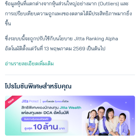
ข้อมูลหุ้นที่แตกต่างจากหุ้นส่วนใหญ่อย่างมาก (Outliers) และ
การเปรียบเทียบความถูกแพงของตลาดได้มีประสิทธิภาพมากยิ่ง
ขึ้น
ซึ่งระบบนี้จะถูกปรับใช้กับนโยบาย Jitta Ranking Alpha
อัตโนมัติตั้งแต่วันที่ 13 พฤษภาคม 2569 เป็นต้นไป
อ่านรายละเอียดเพิ่มเติม
โปรโมชันพิเศษสำหรับคุณ