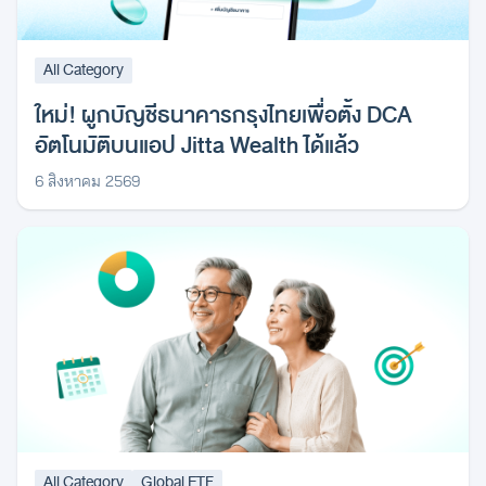
All Category
ใหม่! ผูกบัญชีธนาคารกรุงไทยเพื่อตั้ง DCA
อัตโนมัติบนแอป Jitta Wealth ได้แล้ว
6 สิงหาคม 2569
All Category
Global ETF