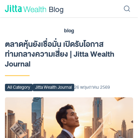
Skip to content - ข้ามไปที่เนื้อหา
Blog
blog
เรียนลงทุน
ลงทุนเอง
ลงทุนอัตโนมัติ
Jitta Protect
Jitta Card
ตลาดหุ้นยังเชื่อมั่น เปิดรับโอกาส
ท่ามกลางความเสี่ยง | Jitta Wealth
Journal
All Category
Jitta Wealth Journal
26 พฤษภาคม 2569