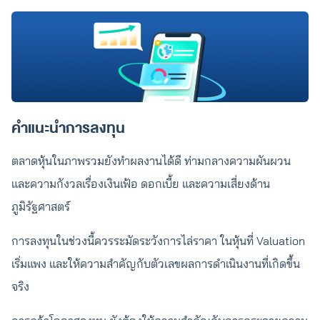
คำแนะนำการลงทุน
ตลาดหุ้นในภาพรวมยังทำผลงานได้ดี ท่ามกลางความผันผวน
และความกังวลเรื่องเงินเฟ้อ ดอกเบี้ย และความเสี่ยงด้าน
ภูมิรัฐศาสตร์
การลงทุนในช่วงนี้ควรระมัดระวังการไล่ราคา ในหุ้นที่ Valuation
เริ่มแพง และให้ความสำคัญกับตัวเลขผลการดำเนินงานที่เกิดขึ้น
จริง