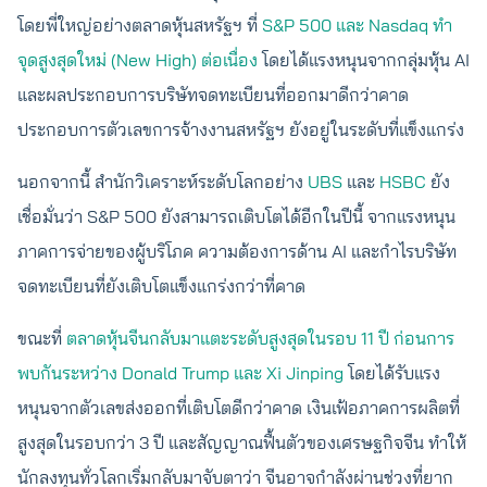
โดยพี่ใหญ่อย่างตลาดหุ้นสหรัฐฯ ที่
S&P 500 และ Nasdaq ทำ
จุดสูงสุดใหม่ (New High) ต่อเนื่อง
โดยได้แรงหนุนจากกลุ่มหุ้น AI
และผลประกอบการบริษัทจดทะเบียนที่ออกมาดีกว่าคาด
ประกอบการตัวเลขการจ้างงานสหรัฐฯ ยังอยู่ในระดับที่แข็งแกร่ง
นอกจากนี้ สำนักวิเคราะห์ระดับโลกอย่าง
UBS
และ
HSBC
ยัง
เชื่อมั่นว่า S&P 500 ยังสามารถเติบโตได้อีกในปีนี้ จากแรงหนุน
ภาคการจ่ายของผู้บริโภค ความต้องการด้าน AI และกำไรบริษัท
จดทะเบียนที่ยังเติบโตแข็งแกร่งกว่าที่คาด
ขณะที่
ตลาดหุ้นจีนกลับมาแตะระดับสูงสุดในรอบ 11 ปี ก่อนการ
พบกันระหว่าง Donald Trump และ Xi Jinping
โดยได้รับแรง
หนุนจากตัวเลขส่งออกที่เติบโตดีกว่าคาด เงินเฟ้อภาคการผลิตที่
สูงสุดในรอบกว่า 3 ปี และสัญญาณฟื้นตัวของเศรษฐกิจจีน ทำให้
นักลงทุนทั่วโลกเริ่มกลับมาจับตาว่า จีนอาจกำลังผ่านช่วงที่ยาก