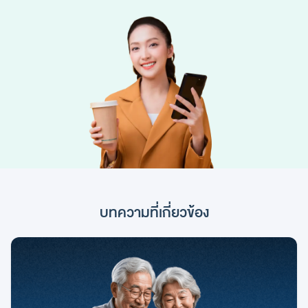
บทความที่เกี่ยวข้อง