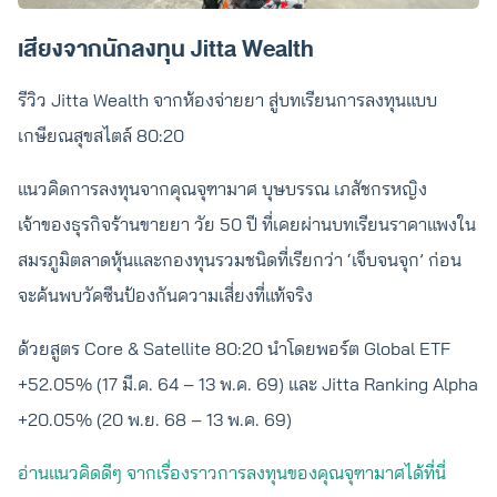
เสียงจากนักลงทุน Jitta Wealth
รีวิว Jitta Wealth จากห้องจ่ายยา สู่บทเรียนการลงทุนแบบ
เกษียณสุขสไตล์ 80:20
แนวคิดการลงทุนจากคุณจุฑามาศ บุษบรรณ เภสัชกรหญิง
เจ้าของธุรกิจร้านขายยา วัย 50 ปี ที่เคยผ่านบทเรียนราคาแพงใน
สมรภูมิตลาดหุ้นและกองทุนรวมชนิดที่เรียกว่า ‘เจ็บจนจุก’ ก่อน
จะค้นพบวัคซีนป้องกันความเสี่ยงที่แท้จริง
ด้วยสูตร Core & Satellite 80:20 นำโดยพอร์ต Global ETF
+52.05% (17 มี.ค. 64 – 13 พ.ค. 69) และ Jitta Ranking Alpha
+20.05% (20 พ.ย. 68 – 13 พ.ค. 69)
อ่านแนวคิดดีๆ จากเรื่องราวการลงทุนของคุณจุฑามาศได้ที่นี่