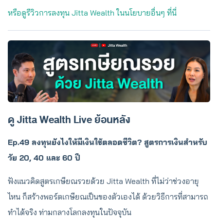
หรือดูรีวิวการลงทุน Jitta Wealth ในนโยบายอื่นๆ ที่นี่
ดู Jitta Wealth Live ย้อนหลัง
Ep.49 ลงทุนยังไงให้มีเงินใช้ตลอดชีวิต? สูตรการเงินสำหรับ
วัย 20, 40 และ 60 ปี
ฟังแนวคิดสูตรเกษียณรวยด้วย Jitta Wealth ที่ไม่ว่าช่วงอายุ
ไหน ก็สร้างพอร์ตเกษียณเป็นของตัวเองได้ ด้วยวิธีการที่สามารถ
ทำได้จริง ท่ามกลางโลกลงทุนในปัจจุบัน