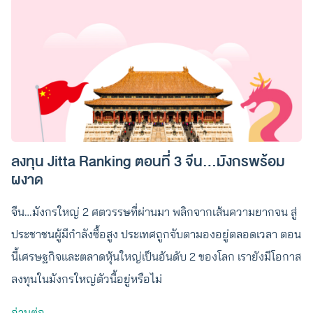
ลงทุน Jitta Ranking ตอนที่ 3 จีน…มังกรพร้อม
ผงาด
จีน…มังกรใหญ่ 2 ศตวรรษที่ผ่านมา พลิกจากเส้นความยากจน สู่
ประชาชนผู้มีกำลังซื้อสูง ประเทศถูกจับตามองอยู่ตลอดเวลา ตอน
นี้เศรษฐกิจและตลาดหุ้นใหญ่เป็นอันดับ 2 ของโลก เรายังมีโอกาส
ลงทุนในมังกรใหญ่ตัวนี้อยู่หรือไม่
อ่านต่อ