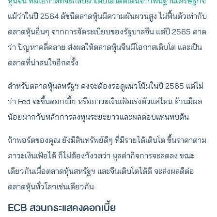
หุ้นจีน ที่มีโอกาสที่จะกลับมาเติบโตโดดเด่นจากพื้นฐานเศรษฐกิจ
แม้ว่าในปี 2564 ดัชนีตลาดหุ้นมีความผันผวนสูง ไม่ฟื้นตัวเท่ากับ
ตลาดหุ้นอื่นๆ จากการจัดระเบียบของรัฐบาลจีน แต่ปี 2565 คาด
ว่า ปัญหาคลี่คลาย ส่งผลให้ตลาดหุ้นจีนมีโอกาสเติบโต และเป็น
ตลาดที่น่าสนใจอีกครั้ง
สำหรับตลาดหุ้นสหรัฐฯ คงจะต้องรอดูแนวโน้มในปี 2565 แต่ไม่
ว่า Fed จะขึ้นดอกเบี้ย หรือภาวะเงินเฟ้อเร่งตัวแค่ไหน ล้วนมีผล
น้อยมากกับหลักการลงทุนระยะยาวและผลตอบแทนทบต้น
ถ้าพอร์ตของคุณ ยังมีสินทรัพย์ดีๆ ที่มีรายได้เติบโต ขึ้นราคาตาม
ภาวะเงินเฟ้อได้ ก็ไม่ต้องกังวลว่า มูลค่ากิจการจะลดลง ขณะ
เดียวกันเมื่อตลาดหุ้นสหรัฐฯ และจีนเติบโตได้ดี จะส่งผลดีต่อ
ตลาดหุ้นทั่วโลกเช่นเดียวกัน
ECB สวนกระแสคงดอกเบี้ย