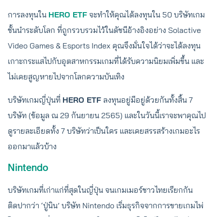
การลงทุนใน
HERO ETF
จะทำให้คุณได้ลงทุนใน 50 บริษัทเกม
ชั้นนำระดับโลก ที่ถูกรวบรวมไว้ในดัชนีอ้างอิงอย่าง Solactive
Video Games & Esports Index คุณจึงมั่นใจได้ว่าจะได้ลงทุน
เกาะกระแสไปกับอุตสาหกรรมเกมที่ได้รับความนิยมเพิ่มขึ้น และ
ไม่เคยสูญหายไปจากโลกความบันเทิง
บริษัทเกมญี่ปุ่นที่
HERO ETF
ลงทุนอยู่มีอยู่ด้วยกันทั้งสิ้น 7
บริษัท (ข้อมูล ณ 29 กันยายน 2565) และในวันนี้เราจะพาคุณไป
ดูรายละเอียดทั้ง 7 บริษัทว่าเป็นใคร และเคยสรรสร้างเกมอะไร
ออกมาแล้วบ้าง
Nintendo
บริษัทเกมที่เก่าแก่ที่สุดในญี่ปุ่น จนเกมเมอร์ชาวไทยเรียกกัน
ติดปากว่า ‘ปู่นิน’ บริษัท Nintendo เริ่มธุรกิจจากการขายเกมไพ่