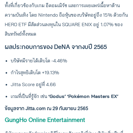
ทั้งที่เกี่ยวข้องกับเกม อีคอมเมิร์ซ และการเผยแพร่เนื้อหาด้าน
ความบันเทิง โดย Nintendo ถือหุ้นของบริษัทอยู่ถึง 15% ด้วยกัน
HERO ETF มีสัดส่วนลงทุนใน SQUARE ENIX อยู่
1.07% ของ
สินทรัพย์ทั้งหมด
ผลประกอบการของ DeNA จากงบปี 2565
บริษัทมีรายได้เติบโต -4.46%
กำไรสุทธิเติบโต +19.13%
Jitta Score อยู่ที่ 4.66
เกมที่เป็นที่รู้จัก เช่น
‘Godus’ ‘Pokémon Masters EX’
ข้อมูลจาก Jitta.com ณ 29 กันยายน 2565
GungHo Online Entertainment