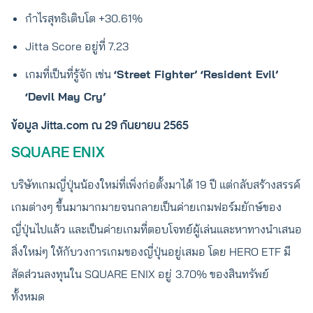
กำไรสุทธิเติบโต +30.61%
Jitta Score อยู่ที่ 7.23
เกมที่เป็นที่รู้จัก เช่น
‘Street Fighter’ ‘Resident Evil’
‘Devil May Cry’
ข้อมูล Jitta.com ณ 29 กันยายน 2565
SQUARE ENIX
บริษัทเกมญี่ปุ่นน้องใหม่ที่เพิ่งก่อตั้งมาได้ 19 ปี แต่กลับสร้างสรรค์
เกมต่างๆ ขึ้นมามากมายจนกลายเป็นค่ายเกมฟอร์มยักษ์ของ
ญี่ปุ่นไปแล้ว และเป็นค่ายเกมที่ตอบโจทย์ผู้เล่นและหาทางนำเสนอ
สิ่งใหม่ๆ ให้กับวงการเกมของญี่ปุ่นอยู่เสมอ โดย HERO ETF มี
สัดส่วนลงทุนใน SQUARE ENIX อยู่
3.70% ของสินทรัพย์
ทั้งหมด