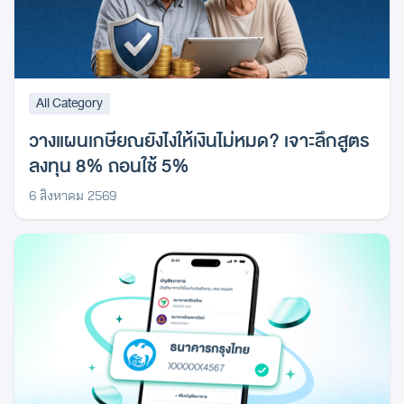
All Category
วางแผนเกษียณยังไงให้เงินไม่หมด? เจาะลึกสูตร
ลงทุน 8% ถอนใช้ 5%
6 สิงหาคม 2569