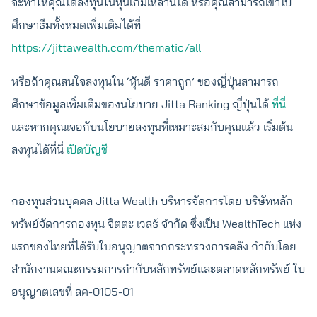
จะทำให้คุณได้ลงทุนในหุ้นเกมเหล่านี้ได้ หรือคุณสามารถเข้าไป
ศึกษาธีมทั้งหมดเพิ่มเติมได้ที่
https://jittawealth.com/thematic/all
หรือถ้าคุณสนใจลงทุนใน ‘หุ้นดี ราคาถูก’ ของญี่ปุ่นสามารถ
ศึกษาข้อมูลเพิ่มเติมของนโยบาย Jitta Ranking ญี่ปุ่นได้
ที่นี่
และหากคุณเจอกับนโยบายลงทุนที่เหมาะสมกับคุณแล้ว เริ่มต้น
ลงทุนได้ที่นี่
เปิดบัญชี
กองทุนส่วนบุคคล Jitta Wealth บริหารจัดการโดย บริษัทหลัก
ทรัพย์จัดการกองทุน จิตตะ เวลธ์ จำกัด ซึ่งเป็น WealthTech แห่ง
แรกของไทยที่ได้รับใบอนุญาตจากกระทรวงการคลัง กำกับโดย
สำนักงานคณะกรรมการกำกับหลักทรัพย์และตลาดหลักทรัพย์ ใบ
อนุญาตเลขที่ ลค-0105-01