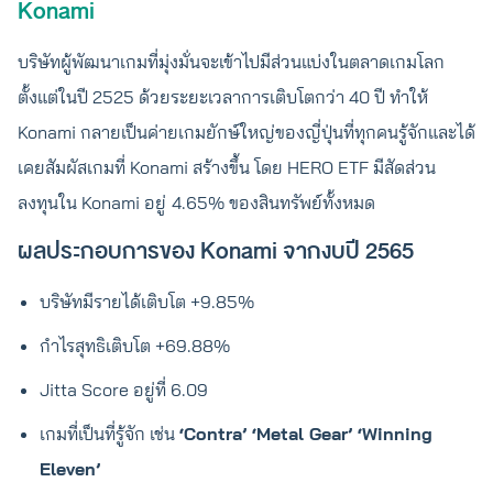
Konami
บริษัทผู้พัฒนาเกมที่มุ่งมั่นจะเข้าไปมีส่วนแบ่งในตลาดเกมโลก
ตั้งแต่ในปี 2525 ด้วยระยะเวลาการเติบโตกว่า 40 ปี ทำให้
Konami กลายเป็นค่ายเกมยักษ์ใหญ่ของญี่ปุ่นที่ทุกคนรู้จักและได้
เคยสัมผัสเกมที่ Konami สร้างขึ้น โดย HERO ETF มีสัดส่วน
ลงทุนใน Konami อยู่
4.65% ของสินทรัพย์ทั้งหมด
ผลประกอบการของ Konami จากงบปี 2565
บริษัทมีรายได้เติบโต +9.85%
กำไรสุทธิเติบโต +69.88%
Jitta Score อยู่ที่ 6.09
เกมที่เป็นที่รู้จัก เช่น
‘Contra’ ‘Metal Gear’ ‘Winning
Eleven’