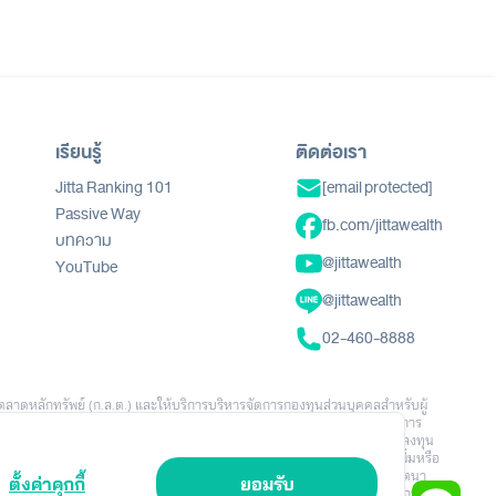
เรียนรู้
ติดต่อเรา
Jitta Ranking 101
[email protected]
Passive Way
fb.com/jittawealth
บทความ
@jittawealth
YouTube
@jittawealth
02-460-8888
ตลาดหลักทรัพย์ (ก.ล.ต.) และให้บริการบริหารจัดการกองทุนส่วนบุคคลสำหรับผู้
นอ คำแนะนำ คำเชิญชวน หรือการชักชวนให้ลงทุนหรือทำธุรกรรมใดๆ ข้อมูล ผลการ
ักประกันผลตอบแทนในอนาคต การลงทุนมีความเสี่ยง ผู้ลงทุนอาจสูญเสียเงินลงทุน
และช่วงเวลาในการลงทุน นโยบายการลงทุน จำนวนเงินลงทุน พฤติกรรมการเพิ่มหรือ
าเท่านั้น ไม่ได้สะท้อนผลลัพธ์ของผู้ลงทุนทั้งหมด Jitta Wealth ไม่มีเจตนา
ตั้งค่าคุกกี้
ยอมรับ
สินใจลงทุน ทั้งนี้ “Jitta Wealth” เป็นเครื่องหมายการค้าของบริษัทหลักทรัพย์