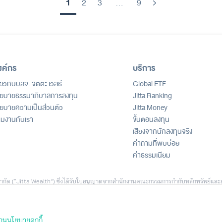
1
2
3
…
9
Next
งค์กร
บริการ
ี่ยวกับบลจ. จิตตะ เวลธ์
Global ETF
ยบายธรรมาภิบาลการลงทุน
Jitta Ranking
ยบายความเป็นส่วนตัว
Jitta Money
วมงานกับเรา
ขั้นตอนลงทุน
เสียงจากนักลงทุนจริง
คำถามที่พบบ่อย
ค่าธรรมเนียม
ธ์ จำกัด (“Jitta Wealth”) ซึ่งได้รับใบอนุญาตจากสำนักงานคณะกรรมการกำกับหลักทรัพย์และ
ัด (“Jitta.com”) เพื่อสนับสนุนการตัดสินใจลงทุน ทั้งนี้ ข้อมูลดังกล่าวไม่ถือเป็นคำเส
ีตหรือสมมติฐานทางสถิติ เพื่อใช้ประกอบการอธิบายบริการเท่านั้น และไม่สามารถใช้เป็นหล
างประเทศ ผลตอบแทนของผู้ลงทุนแต่ละรายอาจแตกต่างกัน ขึ้นอยู่กับปัจจัย เช่น ระยะเวลา
ทุนที่นำเสนอ เป็นเพียงบางกรณีซึ่งได้รับความยินยอมในการเผยแพร่ เพื่อประกอบการพิจารณ
่านนโยบายคุกกี้
ายการลงทุนส่วนบุคคล ระดับความเสี่ยงที่ยอมรับได้ และค่าธรรมเนียมที่เกี่ยวข้องก่อนตัด