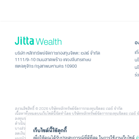
อ
เก
บริษัท หลักทรัพย์จัดการกองทุนจิตตะ เวลธ์ จำกัด
1111/9-10 ถนนลาดพร้าว แขวงจันทรเกษม
นโ
เขตจตุจักร กรุงเทพมหานคร 10900
นโ
ร่
สงวนลิขสิทธิ์ © 2026 บริษัทหลักทรัพย์จัดการกองทุนจิตตะ เวลธ์ จำกัด
เนื้อหาทั้งหมดบนเว็บไซต์นี้จัดทำโดย บริษัทหลักทรัพย์จัดการกองทุนจิตตะ เวล
ลงทุนรายย่อย โดยใช้เทคโนโลยีและข้อมูลวิเคราะห์จาก บริษัท จิตตะ ดอท คอม จำก
ดำเนินงาน หรือการเปรียบเทียบที่ปรากฏบนเว็บไซต์นี้ อาจอ้างอิงจากข้อมูลในอด
บางส่วนหรือทั้งหมดได้ รวมถึงความเสี่ยงจากอัตราแลกเปลี่ยนในกรณีลงทุนในต่
เว็บไซต์นี้ใช้คุกกี้
ลดเงินลงทุน และสภาวะตลาดในแต่ละช่วง โดยตัวอย่างข้อมูลหรือประสบการณ์การลง
เพื่อให้คุณได้รับประสบการณ์ที่ดีที่สุด ในการใช้งานเว็บไซต์
อ
แนะนำความเหมาะสมของกลยุทธ์การลงทุนใดเป็นการเฉพาะ ผู้ลงทุนควรพิจารณาเป้าหม