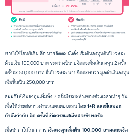
เรายังใช้โจทย์เดิม คือ นายจิตตะ มั่งคั่ง เริ่มต้นลงทุนต้นปี 2565
ด้วยเงิน 100,000 บาท ระหว่างปีนายจิตตะเพิ่มเงินลงทุน 2 ครั้ง
ครั้งละ 50,000 บาท สิ้นปี 2565 นายจิตตะพบว่า มูลค่าเงินลงทุน
เพิ่มขึ้นเป็น 250,000 บาท
สมมติให้เงินลงทุนเพิ่มทั้ง 2 ครั้งมีระยะห่างของช่วงเวลาเท่าๆ กัน
เพื่อให้ง่ายต่อการคำนวณผลตอบแทน โดย
1+R และมีเลขยก
กำลังกำกับ คือ ครั้งที่เกิดกระแสเงินสดเข้าพอร์ต
เมื่อนำมาใส่ในสมการ
เงินลงทุนเริ่มต้น 100,000 บาทและเงิน