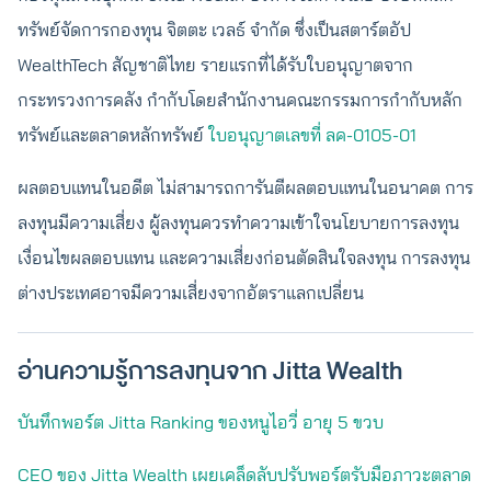
ทรัพย์จัดการกองทุน จิตตะ เวลธ์ จำกัด ซึ่งเป็นสตาร์ตอัป
WealthTech สัญชาติไทย รายแรกที่ได้รับใบอนุญาตจาก
กระทรวงการคลัง กำกับโดยสำนักงานคณะกรรมการกำกับหลัก
ทรัพย์และตลาดหลักทรัพย์
ใบอนุญาตเลขที่ ลค-0105-01
ผลตอบแทนในอดีต ไม่สามารถการันตีผลตอบแทนในอนาคต การ
ลงทุนมีความเสี่ยง ผู้ลงทุนควรทำความเข้าใจนโยบายการลงทุน
เงื่อนไขผลตอบแทน และความเสี่ยงก่อนตัดสินใจลงทุน การลงทุน
ต่างประเทศอาจมีความเสี่ยงจากอัตราแลกเปลี่ยน
อ่านความรู้การลงทุนจาก Jitta Wealth
บันทึกพอร์ต Jitta Ranking ของหนูไอวี่ อายุ 5 ขวบ
CEO ของ Jitta Wealth เผยเคล็ดลับปรับพอร์ตรับมือภาวะตลาด