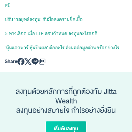
หมี
ปรับ ‘กลยุทธ์ลงทุน’ รับมือสงครามยืดเยื้อ
5 ทางเลือก เมื่อ LTF ครบกำหนด ลงทุนอะไรต่อดี
‘หุ้นแตกพาร์ หุ้นปันผล’ คืออะไร ส่งผลต่อมูลค่าพอร์ตอย่างไร
Share
ลงทุนด้วยหลักการที่ถูกต้องกับ Jitta
Wealth
ลงทุนอย่างสบายใจ กำไรอย่างยั่งยืน
เริ่มต้นลงทุน