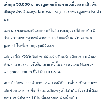
เพิ่มทุน 50,000 บาทจะถูกแทนด้วยค่าลบเนื่องจากเป็นเงิน
เพิ่มทุน
ส่วนเงินลงทุนปลายงวด 250,000 บาทจะถูกแทนด้วยค่า
บวก
ผลรวมของกระแสเงินสดตอนที่ไม่มีการลงทุนจะมีค่าเท่ากับ 0
ส่วนผลรวมของมูลค่าคิดลดกระแสเงินสดทั้งหมดในอนาคต
มูลค่ากำไรหรือขาดทุนสุทธินั่นเอง
แต่สูตรนี้ต้องใช้เว็บไซต์ ซอฟต์แวร์ หรือเครื่องคิดเลขการเงินมา
ช่วยคำนวณ เพราะซับซ้อนมาก ดังนั้น ผลตอบแทน Money-
weighted Return ที่ได้ คือ
+10.27%
อย่างไรก็ตาม การคำนวณ MWR จะมีตัวแปรอื่นๆ เข้ามารบกวน
เช่น ช่วงเวลาการเพิ่มหรือถอนเงินลงทุนไม่เท่ากัน ซึ่งจะทำให้ผล
ตอบแทนที่คำนวณได้ ไม่เที่ยงตรงและผิดเพี้ยนไป