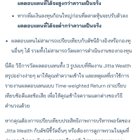
ผลตอบแทนที่ได้จะสูงกว่าความเป็นจริง
หากเพิ่มเงินลงทุนก้อนใหญ่ก่อนที่ตลาดหุ้นจะปรับตัวลง
ผลตอบแทนที่ได้จะต่ำกว่าความเป็นจริง
ผลตอบแทนไม่สามารถเปรียบเทียบกับดัชนีอ้างอิงหรือกองทุ
นอื่นๆ ได้ รวมทั้งไม่สามารถวัดผลการดำเนินงานของกองทุน
นี่คือ วิธีการวัดผลตอบแทนทั้ง 3 รูปแบบที่ทีมงาน Jitta Wealth
สรุปอย่างง่ายๆ มาให้คุณทำความเข้าใจ และเหตุผลที่เราใช้การ
รายงานผลตอบแทนแบบ Time-weighted Return เราเปรียบ
เทียบข้อดีและข้อเสีย เพื่อให้คุณเข้าใจความแตกต่างของวิธี
คำนวณด้วย
หากคุณต้องการเปรียบเทียบประสิทธิภาพการบริหารพอร์ตของ
Jitta Wealth กับดัชนีชี้วัดอื่นๆ หรือต้องการดูภาพรวมในมุมที่