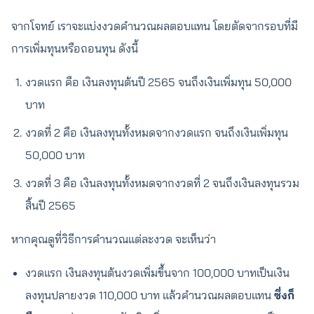
จากโจทย์ เราจะแบ่งงวดคำนวณผลตอบแทน โดยตัดจากรอบที่มี
การเพิ่มทุนหรือถอนทุน ดังนี้
งวดแรก คือ เงินลงทุนต้นปี 2565 จนถึงเงินเพิ่มทุน 50,000
บาท
งวดที่ 2 คือ เงินลงทุนทั้งหมดจากงวดแรก จนถึงเงินเพิ่มทุน
50,000 บาท
งวดที่ 3 คือ เงินลงทุนทั้งหมดจากงวดที่ 2 จนถึงเงินลงทุนรวม
สิ้นปี 2565
หากคุณดูที่วิธีการคำนวณแต่ละงวด จะเห็นว่า
งวดแรก เงินลงทุนต้นงวดเพิ่มขึ้นจาก 100,000 บาทเป็นเงิน
ลงทุนปลายงวด 110,000 บาท แล้วคำนวณผลตอบแทน
ซึ่งก็