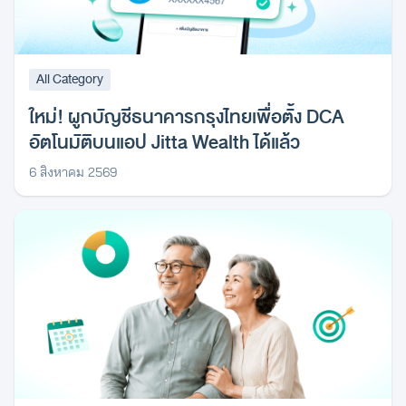
All Category
ใหม่! ผูกบัญชีธนาคารกรุงไทยเพื่อตั้ง DCA
อัตโนมัติบนแอป Jitta Wealth ได้แล้ว
6 สิงหาคม 2569