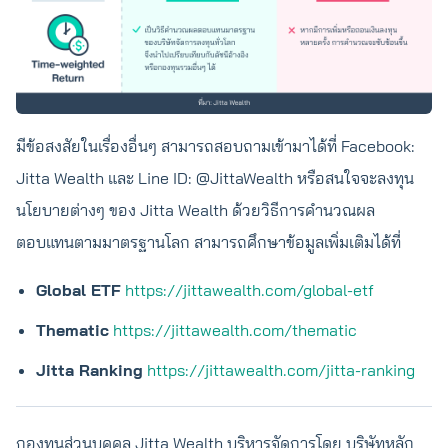
มีข้อสงสัยในเรื่องอื่นๆ สามารถสอบถามเข้ามาได้ที่ Facebook:
Jitta Wealth และ Line ID: @JittaWealth หรือสนใจจะลงทุน
นโยบายต่างๆ ของ Jitta Wealth ด้วยวิธีการคำนวณผล
ตอบแทนตามมาตรฐานโลก สามารถศึกษาข้อมูลเพิ่มเติมได้ที่
Global ETF
https://jittawealth.com/global-etf
Thematic
https://jittawealth.com/thematic
Jitta Ranking
https://jittawealth.com/jitta-ranking
กองทุนส่วนบุคคล Jitta Wealth บริหารจัดการโดย บริษัทหลัก