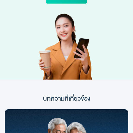
บทความที่เกี่ยวข้อง