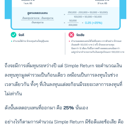
ถึงจะมีการเพิ่มทุนระหว่างปี แต่ Simple Return จะคำนวณเงิน
ลงทุนทุกมูลค่ารวมเป็นก้อนเดียว เหมือนเป็นการลงทุนในช่วง
เวลาเดียวกัน ทั้งๆ ที่เงินลงทุนแต่ละก้อนมีระยะเวลาการลงทุนที่
ไม่เท่ากัน
ดังนั้นผลตอบแทนที่ออกมา คือ
25%
นั่นเอง
อย่างไรก็ตามการคำนวณ Simple Return มีข้อดีและข้อเสีย คือ