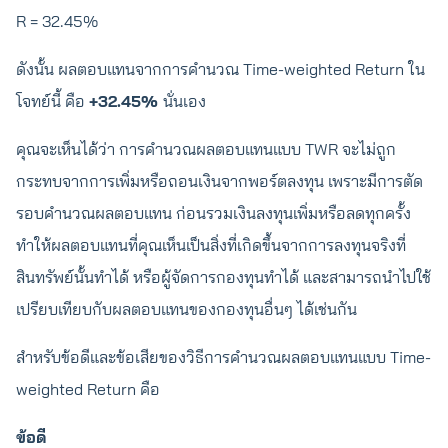
R = 32.45%
ดังนั้น ผลตอบแทนจากการคำนวณ Time-weighted Return ใน
โจทย์นี้ คือ
+32.45%
นั่นเอง
คุณจะเห็นได้ว่า การคำนวณผลตอบแทนแบบ TWR จะไม่ถูก
กระทบจากการเพิ่มหรือถอนเงินจากพอร์ตลงทุน เพราะมีการตัด
รอบคำนวณผลตอบแทน ก่อนรวมเงินลงทุนเพิ่มหรือลดทุกครั้ง
ทำให้ผลตอบแทนที่คุณเห็นเป็นสิ่งที่เกิดขึ้นจากการลงทุนจริงที่
สินทรัพย์นั้นทำได้ หรือผู้จัดการกองทุนทำได้ และสามารถนำไปใช้
เปรียบเทียบกับผลตอบแทนของกองทุนอื่นๆ ได้เช่นกัน
สำหรับข้อดีและข้อเสียของวิธีการคำนวณผลตอบแทนแบบ Time-
weighted Return คือ
ข้อดี