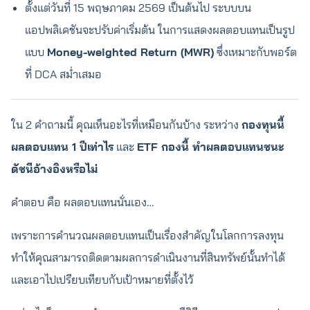
ตั้งแต่วันที่ 15 พฤษภาคม 2569 เป็นต้นไป ระบบบน
แอปพลิเคชันจะปรับค่าเริ่มต้น ในการแสดงผลตอบแทนเป็นรูป
แบบ
Money-weighted Return (MWR)
ซึ่งเหมาะกับพอร์ต
ที่ DCA สม่ำเสมอ
ใน 2 คำถามนี้ คุณเห็นอะไรที่เหมือนกันบ้าง ระหว่าง
กองทุนนี้
ผลตอบแทน 1 ปีเท่าไร
และ
ETF กองนี้ ทำผลตอบแทนชนะ
ดัชนีอ้างอิงหรือไม่
คำตอบ คือ ผลตอบแทนนั่นเอง…
เพราะการคำนวณผลตอบแทนเป็นเรื่องสำคัญในโลกการลงทุน
ทำให้คุณสามารถติดตามผลการดำเนินงานที่สินทรัพย์นั้นทำได้
และเอาไปเปรียบเทียบกับเป้าหมายที่ตั้งไว้