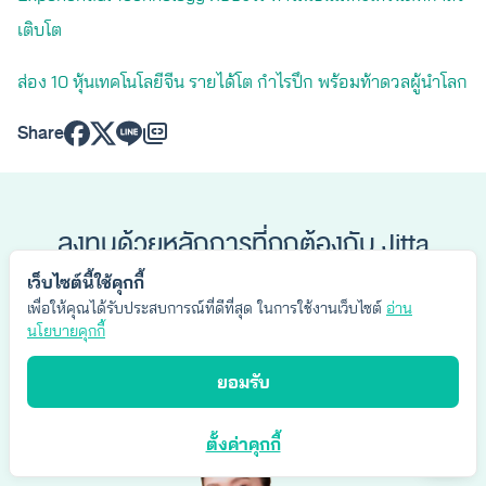
เติบโต
ส่อง 10 หุ้นเทคโนโลยีจีน รายได้โต กำไรปึก พร้อมท้าดวลผู้นำโลก
Share
ลงทุนด้วยหลักการที่ถูกต้องกับ Jitta
Wealth
เว็บไซต์นี้ใช้คุกกี้
ลงทุนอย่างสบายใจ กำไรอย่างยั่งยืน
เพื่อให้คุณได้รับประสบการณ์ที่ดีที่สุด ในการใช้งานเว็บไซต์
อ่าน
นโยบายคุกกี้
เริ่มต้นลงทุน
ยอมรับ
ตั้งค่าคุกกี้