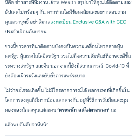
นี่คือ ข่าวสารที่ทีมงาน Jitta Wealth สรุปมาให้คุณได้ติดตามและ
อัปเดตไปพร้อมๆ กัน หากท่านใดมีข้อสงสัยและอยากสอบถาม
คุณตราวุทธิ์ อย่าลืมกด
ลงทะเบียน Exclusive Q&A with CEO
ประจำเดือนกันยายน
ช่วงนี้ข่าวสารที่น่าติดตามยังคงเป็นความเคลื่อนไหวตลาดหุ้น
สหรัฐฯ หุ้นเทคโนโลยีสหรัฐฯ รวมไปถึงความสัมพันธ์ที่อาจจะดีขึ้น
ระหว่างสหรัฐฯ และจีน นอกจากนี้ยังมีสถานการณ์ Covid-19 ที่
ยังต้องเฝ้าระวังและยับยั้งการแพร่ระบาด
ไม่ว่าอะไรจะเกิดขึ้น ไม่มีใครคาดการณ์ได้ ผลกระทบที่เกิดขึ้นใน
โลกการลงทุนก็มีมากน้อยแตกต่างกัน อยู่ที่วิธีการรับมือและมุม
มองของนักลงทุนแต่ละคน
‘ตระหนัก แต่ไม่ตระหนก’
นะ
แล้วพบกันสัปดาห์หน้า