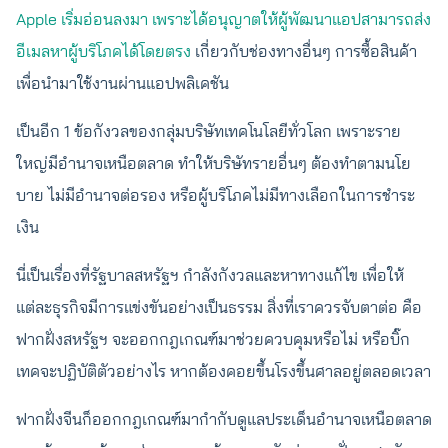
Apple เริ่มอ่อนลงมา เพราะได้อนุญาตให้ผู้พัฒนาแอปสามารถส่ง
อีเมลหาผู้บริโภคได้โดยตรง
เกี่ยวกับช่องทางอื่นๆ การซื้อสินค้า
เพื่อนำมาใช้งานผ่านแอปพลิเคชัน
เป็นอีก 1 ข้อกังวลของกลุ่มบริษัทเทคโนโลยีทั่วโลก เพราะราย
ใหญ่มีอำนาจเหนือตลาด ทำให้บริษัทรายอื่นๆ ต้องทำตามนโย
บาย ไม่มีอำนาจต่อรอง หรือผู้บริโภคไม่มีทางเลือกในการชำระ
เงิน
นี่เป็นเรื่องที่รัฐบาลสหรัฐฯ กำลังกังวลและหาทางแก้ไข เพื่อให้
แต่ละธุรกิจมีการแข่งขันอย่างเป็นธรรม สิ่งที่เราควรจับตาต่อ คือ
ฟากฝั่งสหรัฐฯ จะออกกฎเกณฑ์มาช่วยควบคุมหรือไม่ หรือบิ๊ก
เทคจะปฏิบัติตัวอย่างไร หากต้องคอยขึ้นโรงขึ้นศาลอยู่ตลอดเวลา
ฟากฝั่งจีนก็ออกกฎเกณฑ์มากำกับดูแลประเด็นอำนาจเหนือตลาด