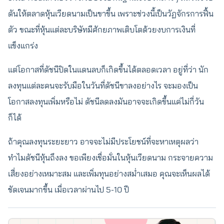
ดันให้ตลาดหุ้นเวียดนามเป็นขาขึ้น เพราะช่วงนี้เป็นวัฏจักรการฟื้น
ตัว ขณะที่หุ้นแต่ละบริษัทมีศักยภาพเติบโตด้วยงบการเงินที่
แข็งแกร่ง
แต่โอกาสที่ดัชนีปิดในแดนลบก็เกิดขึ้นได้ตลอดเวลา อยู่ที่ว่า นัก
ลงทุนแต่ละคนจะรับมือในวันที่ดัชนีขาลงอย่างไร จะมองเป็น
โอกาสลงทุนเพิ่มหรือไม่ ดัชนีลดลงมันอาจจะเกิดขึ้นแค่ไม่กี่วัน
ก็ได้
ถ้าคุณลงทุนระยะยาว อาจจะไม่มีประโยชน์ที่จะหาเหตุผลว่า
ทำไมดัชนีหุ้นถึงลง ขอเพียงเชื่อมั่นในหุ้นเวียดนาม กระจายความ
เสี่ยงอย่างเหมาะสม และเพิ่มทุนอย่างสม่ำเสมอ คุณจะเห็นผลได้
ชัดเจนมากขึ้น เมื่อเวลาผ่านไป 5-10 ปี