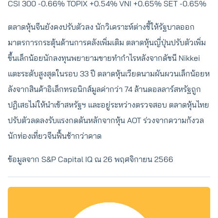
CSI 300 -0.66% TOPIX +0.54% VNI +0.65% SET -0.65%
ตลาดหุ้นจีนยังคงปรับตัวลง นักวิเคราะห์ต่างชี้ให้รัฐบาลออก
มาตรการกระตุ้นด้านการคลังเพิ่มเติม ตลาดหุ้นญี่ปุ่นปรับตัวเพิ่ม
ขึ้นเล็กน้อยนักลงทุนพยายามขายทำกำไรหลังจากดัชนี Nikkei
แตะระดับสูงสุดในรอบ 33 ปี ตลาดหุ้นเวียดนามผันผวนเล็กน้อยห
ลังจากสินค้าอิเล็กทรอนิกส์มูลค่ากว่า 74 ล้านดอลลาร์สหรัฐถูก
ปฏิเสธไม่ให้นำเข้าสหรัฐฯ และอยู่ระหว่างตรวจสอบ ตลาดหุ้นไทย
ปรับตัวลดลงรับแรงกดดันหลักจากหุ้น AOT ร่วงจากความกังวล
นักท่องเที่ยวจีนฟื้นช้ากว่าคาด
ข้อมูลจาก S&P Capital IQ ณ 26 พฤศจิกายน 2566