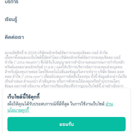
บริการ
เรียนรู้
ติดต่อเรา
[email protected]
สงวนลิขสิทธิ์ © 2026 บริษัทหลักทรัพย์จัดการกองทุนจิตตะ เวลธ์ จำกัด
เนื้อหาทั้งหมดบนเว็บไซต์นี้จัดทำโดย บริษัทหลักทรัพย์จัดการกองทุนจิตตะ เวลธ์
จำกัด (“Jitta Wealth”) ซึ่งได้รับใบอนุญาตจากสำนักงานคณะกรรมการกำกับหลัก
ทรัพย์และตลาดหลักทรัพย์ (ก.ล.ต.) และให้บริการบริหารจัดการกองทุนส่วนบุคคล
สำหรับผู้ลงทุนรายย่อย โดยใช้เทคโนโลยีและข้อมูลวิเคราะห์จาก บริษัท จิตตะ ดอท
คอม จำกัด (“Jitta.com”) เพื่อสนับสนุนการตัดสินใจลงทุน ทั้งนี้ ข้อมูลดังกล่าวไม่ถือ
เป็นคำเสนอ คำแนะนำ คำเชิญชวน หรือการชักชวนให้ลงทุนหรือทำธุรกรรมใดๆ
ข้อมูล ผลการดำเนินงาน หรือการเปรียบเทียบที่ปรากฏบนเว็บไซต์นี้ อาจอ้างอิงจาก
ข้อมูลในอดีตหรือสมมติฐานทางสถิติ เพื่อใช้ประกอบการอธิบายบริการเท่านั้น และไม่
สามารถใช้เป็นหลักประกันผลตอบแทนในอนาคต การลงทุนมีความเสี่ยง ผู้ลงทุนอาจ
เว็บไซต์นี้ใช้คุกกี้
สูญเสียเงินลงทุนบางส่วนหรือทั้งหมดได้ รวมถึงความเสี่ยงจากอัตราแลกเปลี่ยนใน
เพื่อให้คุณได้รับประสบการณ์ที่ดีที่สุด ในการใช้งานเว็บไซต์
อ่าน
กรณีลงทุนในต่างประเทศ ผลตอบแทนของผู้ลงทุนแต่ละรายอาจแตกต่างกัน ขึ้นอยู่กับ
นโยบายคุกกี้
ปัจจัย เช่น ระยะเวลาและช่วงเวลาในการลงทุน นโยบายการลงทุน จำนวนเงินลงทุน
พฤติกรรมการเพิ่มหรือลดเงินลงทุน และสภาวะตลาดในแต่ละช่วง โดยตัวอย่างข้อมูล
หรือประสบการณ์การลงทุนที่นำเสนอ เป็นเพียงบางกรณีซึ่งได้รับความยินยอมในการ
ยอมรับ
เผยแพร่ เพื่อประกอบการพิจารณาเท่านั้น ไม่ได้สะท้อนผลลัพธ์ของผู้ลงทุนทั้งหมด
Jitta Wealth ไม่มีเจตนาแนะนำความเหมาะสมของกลยุทธ์การลงทุนใดเป็นการ