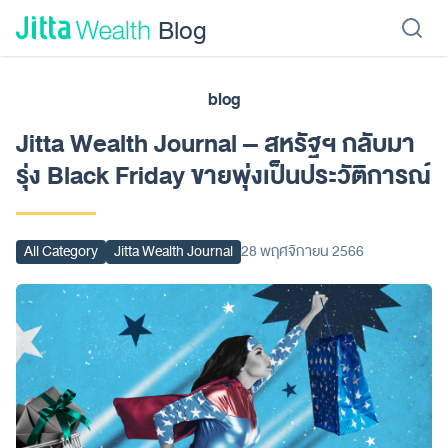
Skip to content - ข้ามไปที่เนื้อหา
Blog
blog
เรียนลงทุน
ลงทุนเอง
ลงทุนอัตโนมัติ
Jitta Protect
Jitta Card
Jitta Wealth Journal – สหรัฐฯ กลับมา
รุ่ง Black Friday ขายพุ่งเป็นประวัติการณ์
All Category
Jitta Wealth Journal
28 พฤศจิกายน 2566