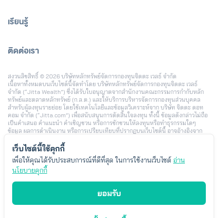
เรียนรู้
ติดต่อเรา
[email protected]
สงวนลิขสิทธิ์ © 2026 บริษัทหลักทรัพย์จัดการกองทุนจิตตะ เวลธ์ จำกัด
เนื้อหาทั้งหมดบนเว็บไซต์นี้จัดทำโดย บริษัทหลักทรัพย์จัดการกองทุนจิตตะ เวลธ์
จำกัด (“Jitta Wealth”) ซึ่งได้รับใบอนุญาตจากสำนักงานคณะกรรมการกำกับหลัก
ทรัพย์และตลาดหลักทรัพย์ (ก.ล.ต.) และให้บริการบริหารจัดการกองทุนส่วนบุคคล
สำหรับผู้ลงทุนรายย่อย โดยใช้เทคโนโลยีและข้อมูลวิเคราะห์จาก บริษัท จิตตะ ดอท
คอม จำกัด (“Jitta.com”) เพื่อสนับสนุนการตัดสินใจลงทุน ทั้งนี้ ข้อมูลดังกล่าวไม่ถือ
เป็นคำเสนอ คำแนะนำ คำเชิญชวน หรือการชักชวนให้ลงทุนหรือทำธุรกรรมใดๆ
ข้อมูล ผลการดำเนินงาน หรือการเปรียบเทียบที่ปรากฏบนเว็บไซต์นี้ อาจอ้างอิงจาก
ข้อมูลในอดีตหรือสมมติฐานทางสถิติ เพื่อใช้ประกอบการอธิบายบริการเท่านั้น และไม่
สามารถใช้เป็นหลักประกันผลตอบแทนในอนาคต การลงทุนมีความเสี่ยง ผู้ลงทุนอาจ
เว็บไซต์นี้ใช้คุกกี้
สูญเสียเงินลงทุนบางส่วนหรือทั้งหมดได้ รวมถึงความเสี่ยงจากอัตราแลกเปลี่ยนใน
เพื่อให้คุณได้รับประสบการณ์ที่ดีที่สุด ในการใช้งานเว็บไซต์
อ่าน
กรณีลงทุนในต่างประเทศ ผลตอบแทนของผู้ลงทุนแต่ละรายอาจแตกต่างกัน ขึ้นอยู่กับ
นโยบายคุกกี้
ปัจจัย เช่น ระยะเวลาและช่วงเวลาในการลงทุน นโยบายการลงทุน จำนวนเงินลงทุน
พฤติกรรมการเพิ่มหรือลดเงินลงทุน และสภาวะตลาดในแต่ละช่วง โดยตัวอย่างข้อมูล
หรือประสบการณ์การลงทุนที่นำเสนอ เป็นเพียงบางกรณีซึ่งได้รับความยินยอมในการ
ยอมรับ
เผยแพร่ เพื่อประกอบการพิจารณาเท่านั้น ไม่ได้สะท้อนผลลัพธ์ของผู้ลงทุนทั้งหมด
Jitta Wealth ไม่มีเจตนาแนะนำความเหมาะสมของกลยุทธ์การลงทุนใดเป็นการ
เฉพาะ ผู้ลงทุนควรพิจารณาเป้าหมายการลงทุนส่วนบุคคล ระดับความเสี่ยงที่ยอมรับ
ได้ และค่าธรรมเนียมที่เกี่ยวข้องก่อนตัดสินใจลงทุน ทั้งนี้ “Jitta Wealth” เป็น