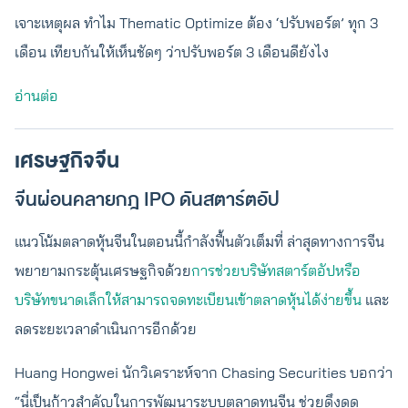
เจาะเหตุผล ทำไม Thematic Optimize ต้อง ‘ปรับพอร์ต’ ทุก 3
เดือน เทียบกันให้เห็นชัดๆ ว่าปรับพอร์ต 3 เดือนดียังไง
อ่านต่อ
เศรษฐกิจจีน
จีนผ่อนคลายกฎ IPO ดันสตาร์ตอัป
แนวโน้มตลาดหุ้นจีนในตอนนี้กำลังฟื้นตัวเต็มที่ ล่าสุดทางการจีน
พยายามกระตุ้นเศรษฐกิจด้วย
การช่วยบริษัทสตาร์ตอัปหรือ
บริษัทขนาดเล็กให้สามารถจดทะเบียนเข้าตลาดหุ้นได้ง่ายขึ้น
และ
ลดระยะเวลาดำเนินการอีกด้วย
Huang Hongwei นักวิเคราะห์จาก Chasing Securities บอกว่า
“นี่เป็นก้าวสำคัญในการพัฒนาระบบตลาดทุนจีน ช่วยดึงดูด