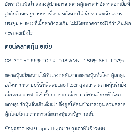
อัตราเงินเฟ้อไม่ลดลงสู่เป้าหมาย ตลาดหุ้นคาดว่าอัตราดอกเบี้ยที่
สูงลิบลิ่วจะอยู่นานกว่าที่คาด หลังจากได้เห็นรายละเอียดการ
ประชุม FOMC ที่เนื้อหายังคงเดิม ไม่มีใครคาดการณ์ได้ว่าเงินเฟ้อ
จะจบลงเมื่อไร
ดัชนีตลาดหุ้นเอเชีย
CSI 300 +0.66% TOPIX -0.18% VNI -1.86% SET -1.07%
ตลาดหุ้นเวียดนามได้รับแรงกดดันจากตลาดหุ้นทั่วโลก หุ้นกลุ่ม
อสังหาฯ หลายบริษัทติดลบแตะ Floor ฉุดตลาด ตลาดหุ้นจีนยัง
เนื้อหอม ต่างชาติเข้าซื้ออย่างต่อเนื่อง วาณิชธนกิจระดับโลก
ตกหลุมรักหุ้นจีนเข้าเต็มเปา ดึงดูดให้คนเข้ามาลงทุน ส่วนตลาด
หุ้นไทยโดนสถานการณ์ตลาดหุ้นสหรัฐฯ กดดัน
ข้อมูลจาก S&P Capital IQ ณ 26 กุมภาพันธ์ 2566