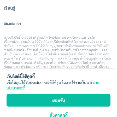
เรียนรู้
ติดต่อเรา
[email protected]
สงวนลิขสิทธิ์ © 2026 บริษัทหลักทรัพย์จัดการกองทุนจิตตะ เวลธ์ จำกัด
เนื้อหาทั้งหมดบนเว็บไซต์นี้จัดทำโดย บริษัทหลักทรัพย์จัดการกองทุนจิตตะ เวลธ์
จำกัด (“Jitta Wealth”) ซึ่งได้รับใบอนุญาตจากสำนักงานคณะกรรมการกำกับหลัก
ทรัพย์และตลาดหลักทรัพย์ (ก.ล.ต.) และให้บริการบริหารจัดการกองทุนส่วนบุคคล
สำหรับผู้ลงทุนรายย่อย โดยใช้เทคโนโลยีและข้อมูลวิเคราะห์จาก บริษัท จิตตะ ดอท
คอม จำกัด (“Jitta.com”) เพื่อสนับสนุนการตัดสินใจลงทุน ทั้งนี้ ข้อมูลดังกล่าวไม่ถือ
เป็นคำเสนอ คำแนะนำ คำเชิญชวน หรือการชักชวนให้ลงทุนหรือทำธุรกรรมใดๆ
ข้อมูล ผลการดำเนินงาน หรือการเปรียบเทียบที่ปรากฏบนเว็บไซต์นี้ อาจอ้างอิงจาก
ข้อมูลในอดีตหรือสมมติฐานทางสถิติ เพื่อใช้ประกอบการอธิบายบริการเท่านั้น และไม่
สามารถใช้เป็นหลักประกันผลตอบแทนในอนาคต การลงทุนมีความเสี่ยง ผู้ลงทุนอาจ
เว็บไซต์นี้ใช้คุกกี้
สูญเสียเงินลงทุนบางส่วนหรือทั้งหมดได้ รวมถึงความเสี่ยงจากอัตราแลกเปลี่ยนใน
เพื่อให้คุณได้รับประสบการณ์ที่ดีที่สุด ในการใช้งานเว็บไซต์
อ่าน
กรณีลงทุนในต่างประเทศ ผลตอบแทนของผู้ลงทุนแต่ละรายอาจแตกต่างกัน ขึ้นอยู่กับ
ปัจจัย เช่น ระยะเวลาและช่วงเวลาในการลงทุน นโยบายการลงทุน จำนวนเงินลงทุน
นโยบายคุกกี้
พฤติกรรมการเพิ่มหรือลดเงินลงทุน และสภาวะตลาดในแต่ละช่วง โดยตัวอย่างข้อมูล
หรือประสบการณ์การลงทุนที่นำเสนอ เป็นเพียงบางกรณีซึ่งได้รับความยินยอมในการ
ยอมรับ
เผยแพร่ เพื่อประกอบการพิจารณาเท่านั้น ไม่ได้สะท้อนผลลัพธ์ของผู้ลงทุนทั้งหมด
Jitta Wealth ไม่มีเจตนาแนะนำความเหมาะสมของกลยุทธ์การลงทุนใดเป็นการ
เฉพาะ ผู้ลงทุนควรพิจารณาเป้าหมายการลงทุนส่วนบุคคล ระดับความเสี่ยงที่ยอมรับ
ได้ และค่าธรรมเนียมที่เกี่ยวข้องก่อนตัดสินใจลงทุน ทั้งนี้ “Jitta Wealth” เป็น
ตั้งค่าคุกกี้
เครื่องหมายการค้าของบริษัทหลักทรัพย์จัดการกองทุนจิตตะ เวลธ์ จำกัด