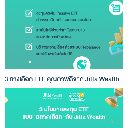
3 ทางเลือก ETF คุณภาพดีจาก Jitta Wealth