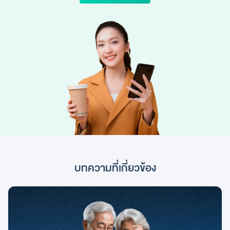
บทความที่เกี่ยวข้อง