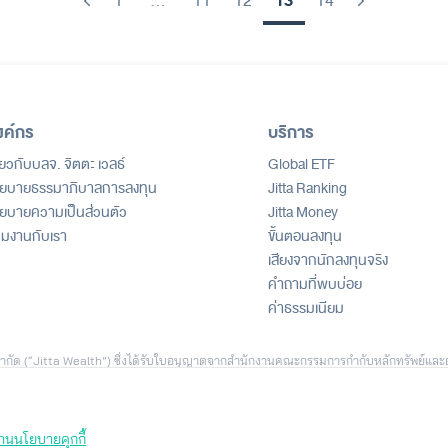
13
1
…
11
12
14
Previous
Next
งค์กร
บริการ
ี่ยวกับบลจ. จิตตะ เวลธ์
Global ETF
ยบายธรรมาภิบาลการลงทุน
Jitta Ranking
ยบายความเป็นส่วนตัว
Jitta Money
วมงานกับเรา
ขั้นตอนลงทุน
เสียงจากนักลงทุนจริง
คำถามที่พบบ่อย
ค่าธรรมเนียม
ธ์ จำกัด (“Jitta Wealth”) ซึ่งได้รับใบอนุญาตจากสำนักงานคณะกรรมการกำกับหลักทรัพย์และ
ัด (“Jitta.com”) เพื่อสนับสนุนการตัดสินใจลงทุน ทั้งนี้ ข้อมูลดังกล่าวไม่ถือเป็นคำเส
ีตหรือสมมติฐานทางสถิติ เพื่อใช้ประกอบการอธิบายบริการเท่านั้น และไม่สามารถใช้เป็นหล
างประเทศ ผลตอบแทนของผู้ลงทุนแต่ละรายอาจแตกต่างกัน ขึ้นอยู่กับปัจจัย เช่น ระยะเวลา
ทุนที่นำเสนอ เป็นเพียงบางกรณีซึ่งได้รับความยินยอมในการเผยแพร่ เพื่อประกอบการพิจารณ
่านนโยบายคุกกี้
ายการลงทุนส่วนบุคคล ระดับความเสี่ยงที่ยอมรับได้ และค่าธรรมเนียมที่เกี่ยวข้องก่อนตัด