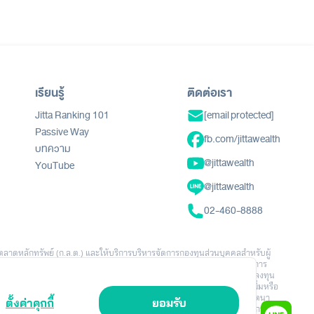
เรียนรู้
ติดต่อเรา
Jitta Ranking 101
[email protected]
Passive Way
fb.com/jittawealth
บทความ
@jittawealth
YouTube
@jittawealth
02-460-8888
ตลาดหลักทรัพย์ (ก.ล.ต.) และให้บริการบริหารจัดการกองทุนส่วนบุคคลสำหรับผู้
นอ คำแนะนำ คำเชิญชวน หรือการชักชวนให้ลงทุนหรือทำธุรกรรมใดๆ ข้อมูล ผลการ
ักประกันผลตอบแทนในอนาคต การลงทุนมีความเสี่ยง ผู้ลงทุนอาจสูญเสียเงินลงทุน
และช่วงเวลาในการลงทุน นโยบายการลงทุน จำนวนเงินลงทุน พฤติกรรมการเพิ่มหรือ
าเท่านั้น ไม่ได้สะท้อนผลลัพธ์ของผู้ลงทุนทั้งหมด Jitta Wealth ไม่มีเจตนา
ตั้งค่าคุกกี้
ยอมรับ
สินใจลงทุน ทั้งนี้ “Jitta Wealth” เป็นเครื่องหมายการค้าของบริษัทหลักทรัพย์