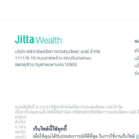
อ
เก
บริษัท หลักทรัพย์จัดการกองทุนจิตตะ เวลธ์ จำกัด
1111/9-10 ถนนลาดพร้าว แขวงจันทรเกษม
นโ
เขตจตุจักร กรุงเทพมหานคร 10900
นโ
ร่
สงวนลิขสิทธิ์ © 2026 บริษัทหลักทรัพย์จัดการกองทุนจิตตะ เวลธ์ จำกัด
เนื้อหาทั้งหมดบนเว็บไซต์นี้จัดทำโดย บริษัทหลักทรัพย์จัดการกองทุนจิตตะ เวล
ลงทุนรายย่อย โดยใช้เทคโนโลยีและข้อมูลวิเคราะห์จาก บริษัท จิตตะ ดอท คอม จำก
ดำเนินงาน หรือการเปรียบเทียบที่ปรากฏบนเว็บไซต์นี้ อาจอ้างอิงจากข้อมูลในอด
บางส่วนหรือทั้งหมดได้ รวมถึงความเสี่ยงจากอัตราแลกเปลี่ยนในกรณีลงทุนในต่
เว็บไซต์นี้ใช้คุกกี้
ลดเงินลงทุน และสภาวะตลาดในแต่ละช่วง โดยตัวอย่างข้อมูลหรือประสบการณ์การลง
เพื่อให้คุณได้รับประสบการณ์ที่ดีที่สุด ในการใช้งานเว็บไซต์
อ
แนะนำความเหมาะสมของกลยุทธ์การลงทุนใดเป็นการเฉพาะ ผู้ลงทุนควรพิจารณาเป้าหม