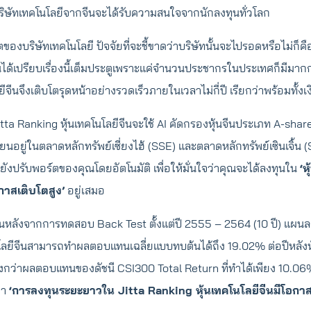
่บริษัทเทคโนโลยีจากจีนจะได้รับความสนใจจากนักลงทุนทั่วโลก
ตของบริษัทเทคโนโลยี ปัจจัยที่จะชี้ขาดว่าบริษัทนั้นจะไปรอดหรือไม่ก็ค
ีนได้เปรียบเรื่องนี้เต็มประตูเพราะแค่จำนวนประชากรในประเทศก็มีมาก
ีจีนจึงเติบโตรุดหน้าอย่างรวดเร็วภายในเวลาไม่กี่ปี เรียกว่าพร้อมทั้งเ
ta Ranking หุ้นเทคโนโลยีจีนจะใช้ AI คัดกรองหุ้นจีนประเภท A-shar
ียนอยู่ในตลาดหลักทรัพย์เซี่ยงไฮ้ (SSE) และตลาดหลักทรัพย์เซินเจิ้น (S
มยังปรับพอร์ตของคุณโดยอัตโนมัติ เพื่อให้มั่นใจว่าคุณจะได้ลงทุนใน
‘ห
าสเติบโตสูง’
อยู่เสมอ
ลังจากการทดสอบ Back Test ตั้งแต่ปี 2555 – 2564 (10 ปี) แผนลง
โลยีจีนสามารถทำผลตอบแทนเฉลี่ยแบบทบต้นได้ถึง 19.02% ต่อปีหลังหั
สูงกว่าผลตอบแทนของดัชนี CSI300 Total Return ที่ทำได้เพียง 10.06%
ว่า
‘การลงทุนระยะยาวใน Jitta Ranking หุ้นเทคโนโลยีจีนมีโอกา