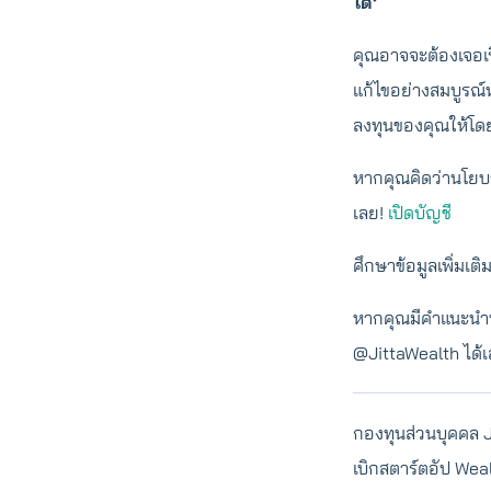
ได้’
คุณอาจจะต้องเจอเร
แก้ไขอย่างสมบูรณ์
ลงทุนของคุณให้โดยอ
หากคุณคิดว่านโยบาย
เลย!
เปิดบัญชี
ศึกษาข้อมูลเพิ่มเต
หากคุณมีคำแนะนำหร
@JittaWealth ได้
กองทุนส่วนบุคคล Ji
เบิกสตาร์ตอัป We