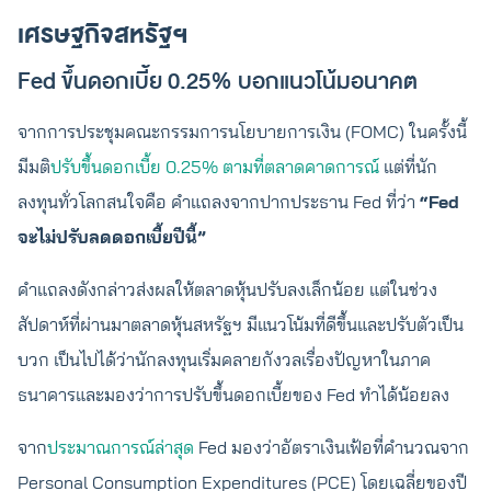
เศรษฐกิจสหรัฐฯ
Fed ขึ้นดอกเบี้ย 0.25% บอกแนวโน้มอนาคต
จากการประชุมคณะกรรมการนโยบายการเงิน (FOMC) ในครั้งนี้
มีมติ
ปรับขึ้นดอกเบี้ย 0.25% ตามที่ตลาดคาดการณ์
แต่ที่นัก
ลงทุนทั่วโลกสนใจคือ คำแถลงจากปากประธาน Fed ที่ว่า
“Fed
จะไม่ปรับลดดอกเบี้ยปีนี้”
คำแถลงดังกล่าวส่งผลให้ตลาดหุ้นปรับลงเล็กน้อย แต่ในช่วง
สัปดาห์ที่ผ่านมาตลาดหุ้นสหรัฐฯ มีแนวโน้มที่ดีขึ้นและปรับตัวเป็น
บวก เป็นไปได้ว่านักลงทุนเริ่มคลายกังวลเรื่องปัญหาในภาค
ธนาคารและมองว่าการปรับขึ้นดอกเบี้ยของ Fed ทำได้น้อยลง
จาก
ประมาณการณ์ล่าสุด
Fed มองว่าอัตราเงินเฟ้อที่คำนวณจาก
Personal Consumption Expenditures (PCE) โดยเฉลี่ยของปี