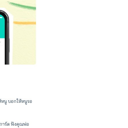
้หนู บอกให้หนูรอ
การ์ด ฟังคุณพ่อ