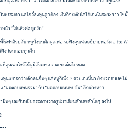
อบคุณพ่อไปว่า “ไอวี่ไม่ต้องเตรียมใจค่ะ เพราะไอวี่เข้าใจอยู่แล้ว!”
งเป็นธรรมดา แค่ไอวี่ลงทุนถูกต้อง เงินก็จะเติบโตได้เองในระยะยาว ใช่ม
กหน้า “ใช่แล้วค่ะ ลูกรัก”
งที่โซฟาด้วยกัน หนูนั่งบนตักคุณพ่อ รอฟังคุณพ่ออธิบายพอร์ต Jitta 
ห้ฟังก่อนนอนทุกคืน
ตที่คุณพ่อโชว์ให้ดูมีตัวเลขเยอะแยะเต็มไปหมด
ารลงทุนเยอะกว่าเด็กคนอื่นๆ แต่หนูก็เพิ่ง 2 ขวบเองนี่นา ยังบวกลบเลขไม
่าง “ผลตอบแทนรวม” กับ “ผลตอบแทนทบต้น” อีกต่างหาก
้ามึนๆ เลยรีบหยิบกระดาษวาดรูปมาเขียนตัวเลขตัวโตๆ ลงไป
2