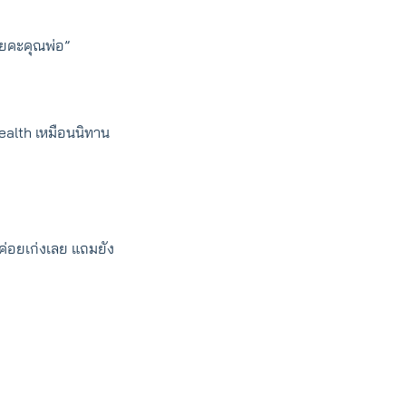
ั้ยคะคุณพ่อ”
Wealth เหมือนนิทาน
่ค่อยเก่งเลย แถมยัง