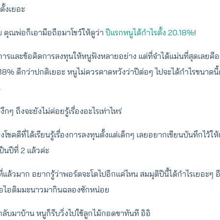
ตั้งเยอะ
 คุณพ่อก็เอามือถือมาโชว์ให้ดูว่า
ปีแรกหนูได้กำไรตั้ง 20.18%
!
ารและข้อคิดการลงทุนให้หนูฟังหลายอย่าง แต่ที่จำได้แม่นที่สุดเลยค
18% ดีกว่าปกติเยอะ หนูไม่ควรคาดหวังว่าปีต่อๆ ไปจะได้กำไรขนาดน
น
กๆ ถึงจะยังไม่ค่อยรู้เรื่องอะไรเท่าไหร่
เองโชคดีที่ได้เรียนรู้เรื่องการลงทุนตั้งแต่เด็กๆ เลยอยากเขียนบันทึกไว้ให้เ
ป็นปีที่ 2 แล้วค่ะ
าปีที่แล้วมาก อยากรู้ว่าพอร์ตจะโตไปอีกแค่ไหน สมมุติปีนี้ได้กำไรเยอะๆ
ื้อไอติมมะนาวมากินฉลองซักหน่อย
บมาบ้าน หนูก็รีบวิ่งไปใช้ลูกไม้กอดขาทันที อิอิ