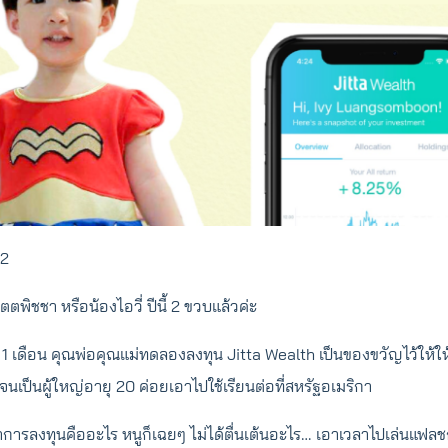
2
ิตตพิชชา หรือน้องไอวี่ ปีนี้ 2 ขวบแล้วค่ะ
1 เดือน คุณพ่อคุณแม่ทดลองลงทุน Jitta Wealth เป็นของขวัญไว้ให้ให
 จนเป็นผู้ใหญ่อายุ 20 ค่อยเอาไปใช้เรียนต่อที่สหรัฐอเมริกา
่าการลงทุนคืออะไร หนูก็เฉยๆ ไม่ได้ตื่นเต้นอะไร… เอาเวลาไปเล่นแฟลช