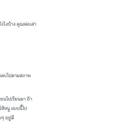
ังไงบ้าง คุณพ่อเล่า
ะติดลบไปตามสภาพ
วียนไปเวียนมา ถ้า
ห้หนู แบบนี้ไป
ยๆ อยู่ดี