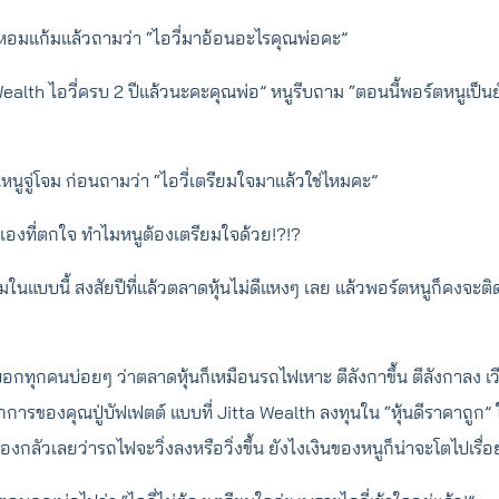
มาหอมแก้มแล้วถามว่า “ไอวี่มาอ้อนอะไรคุณพ่อคะ”
 Wealth ไอวี่ครบ 2 ปีแล้วนะคะคุณพ่อ” หนูรีบถาม “ตอนนี้พอร์ตหนูเป็นย
หนูจู่โจม ก่อนถามว่า “ไอวี่เตรียมใจมาแล้วใช่ไหมคะ”
ูเองที่ตกใจ ทำไมหนูต้องเตรียมใจด้วย!?!?
มในแบบนี้ สงสัยปีที่แล้วตลาดหุ้นไม่ดีแหงๆ เลย แล้วพอร์ตหนูก็คงจ
บอกทุกคนบ่อยๆ ว่าตลาดหุ้นก็เหมือนรถไฟเหาะ ตีลังกาขึ้น ตีลังกาลง เ
การของคุณปู่บัฟเฟตต์ แบบที่ Jitta Wealth ลงทุนใน “หุ้นดีราคาถูก” ใ
นต้องกลัวเลยว่ารถไฟจะวิ่งลงหรือวิ่งขึ้น ยังไงเงินของหนูก็น่าจะโตไปเรื่อ