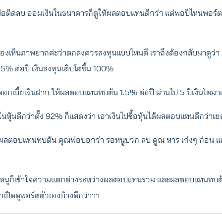
่อติดลบ ออมเงินในธนาคารก็ดูให้ผลตอบแทนดีกว่า แต่พอปีไหนพอร์ต
้ มองเห็นภาพยากค่ะว่าตกลงควรลงทุนแบบไหนดี เราถึงต้องกลับมาดูว่า 
 ต่อปี เงินลงทุนเติบโตขึ้น 100%
อกเบี้ยเงินฝาก ให้ผลตอบแทนทบต้น 1.5% ต่อปี ผ่านไป 5 ปีเงินโตมาแค
หุ้นดีกว่าตั้ง 92% ก็แสดงว่า เอาเงินไปซื้อหุ้นได้ผลตอบแทนดีกว่าเ
ผลตอบแทนทบต้น คุณพ่อบอกว่า รอหนูบวก ลบ คูณ หาร เก่งๆ ก่อน แ
ี้หนูก็เข้าใจความแตกต่างระหว่างผลตอบแทนรวม และผลตอบแทนทบต้
เปิดดูพอร์ตตัวเองบ้างดีกว่าาา