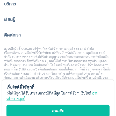
บริการ
เรียนรู้
ติดต่อเรา
[email protected]
สงวนลิขสิทธิ์ © 2026 บริษัทหลักทรัพย์จัดการกองทุนจิตตะ เวลธ์ จำกัด
เนื้อหาทั้งหมดบนเว็บไซต์นี้จัดทำโดย บริษัทหลักทรัพย์จัดการกองทุนจิตตะ เวลธ์
จำกัด (“Jitta Wealth”) ซึ่งได้รับใบอนุญาตจากสำนักงานคณะกรรมการกำกับหลัก
ทรัพย์และตลาดหลักทรัพย์ (ก.ล.ต.) และให้บริการบริหารจัดการกองทุนส่วนบุคคล
สำหรับผู้ลงทุนรายย่อย โดยใช้เทคโนโลยีและข้อมูลวิเคราะห์จาก บริษัท จิตตะ ดอท
คอม จำกัด (“Jitta.com”) เพื่อสนับสนุนการตัดสินใจลงทุน ทั้งนี้ ข้อมูลดังกล่าวไม่ถือ
เป็นคำเสนอ คำแนะนำ คำเชิญชวน หรือการชักชวนให้ลงทุนหรือทำธุรกรรมใดๆ
ข้อมูล ผลการดำเนินงาน หรือการเปรียบเทียบที่ปรากฏบนเว็บไซต์นี้ อาจอ้างอิงจาก
ข้อมูลในอดีตหรือสมมติฐานทางสถิติ เพื่อใช้ประกอบการอธิบายบริการเท่านั้น และไม่
สามารถใช้เป็นหลักประกันผลตอบแทนในอนาคต การลงทุนมีความเสี่ยง ผู้ลงทุนอาจ
เว็บไซต์นี้ใช้คุกกี้
สูญเสียเงินลงทุนบางส่วนหรือทั้งหมดได้ รวมถึงความเสี่ยงจากอัตราแลกเปลี่ยนใน
เพื่อให้คุณได้รับประสบการณ์ที่ดีที่สุด ในการใช้งานเว็บไซต์
อ่าน
กรณีลงทุนในต่างประเทศ ผลตอบแทนของผู้ลงทุนแต่ละรายอาจแตกต่างกัน ขึ้นอยู่กับ
นโยบายคุกกี้
ปัจจัย เช่น ระยะเวลาและช่วงเวลาในการลงทุน นโยบายการลงทุน จำนวนเงินลงทุน
พฤติกรรมการเพิ่มหรือลดเงินลงทุน และสภาวะตลาดในแต่ละช่วง โดยตัวอย่างข้อมูล
หรือประสบการณ์การลงทุนที่นำเสนอ เป็นเพียงบางกรณีซึ่งได้รับความยินยอมในการ
ยอมรับ
เผยแพร่ เพื่อประกอบการพิจารณาเท่านั้น ไม่ได้สะท้อนผลลัพธ์ของผู้ลงทุนทั้งหมด
Jitta Wealth ไม่มีเจตนาแนะนำความเหมาะสมของกลยุทธ์การลงทุนใดเป็นการ