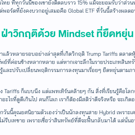
หุ้นไทย ที่ทุกวันนี้ของเขายังติดลบราว 15% แม้จะยอมรับว่า
แต่พอร์ตที่ยังคงบวกอยู่เสมอคือ Global ETF ที่วันนี้สร้างผ
ฝ่าวิกฤติด้วย Mindset ที่ยืดหยุ่น
แล้วหลายรอบอย่างล่าสุดที่เกิดวิกฤติ Trump Tariffs ตลาดห
์ที่ค่อนข้างหลากหลาย แต่หากเจาะลึกในรายประเภทสินทรัพย์
ละปรับเปลี่ยนพฤติกรรมการลงทุนมาเรื่อยๆ ยืดหยุ่นตามภาวะตลา
riffs ก็แบบนึง แต่แพทเทิร์นคล้ายๆ กัน สิ่งที่เรียนรู้คือโลกถู
าอะไรที่ดูดีเกินไป คนก็โลภ เราก็ต้องมีสติว่าดีจริงหรือ จะเกิด
ด้ ทุกวันนี้คุณยศนิยามตัวเองว่าเป็นนักลงทุนสาย Hybrid เพรา
รีบเทขาย เพราะเชื่อว่าสินทรัพย์ที่ดีจะฟื้นกลับมาได้ แต่นั่น