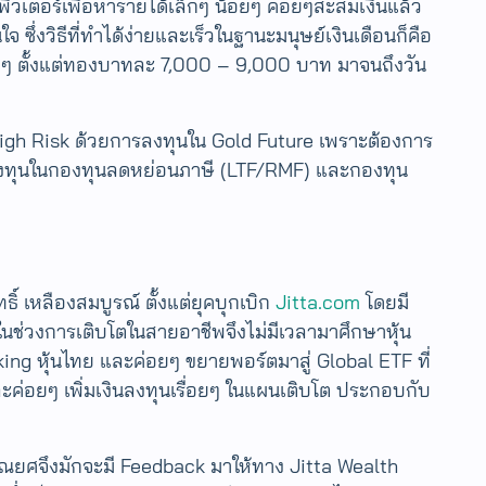
มพิวเตอร์เพื่อหารายได้เล็กๆ น้อยๆ ค่อยๆสะสมเงินแล้ว
่งวิธีที่ทำได้ง่ายและเร็ว​ในฐานะมนุษย์เงินเดือนก็คือ
ยๆ ตั้งแต่ทองบาทละ​ 7,000 – 9,000 บาท มาจนถึงวัน
บ High Risk ด้วยการลงทุนใน Gold Future เพราะต้องการ
รลงทุนในกองทุนลดหย่อนภาษี (LTF/RMF) และกองทุน
์ เหลืองสมบูรณ์ ตั้งแต่ยุคบุกเบิก
Jitta.com
โดยมี
่ในช่วงการเติบโตในสายอาชีพจึงไม่มีเวลามาศึกษาหุ้น
ing หุ้นไทย และค่อยๆ ขยายพอร์ตมาสู่ Global ETF ที่
ะค่อยๆ เพิ่มเงินลงทุนเรื่อยๆ ในแผนเติบโต ประกอบกับ
ม คุณยศจึงมักจะมี Feedback มาให้ทาง Jitta Wealth