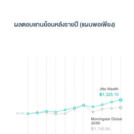
ผลตอบแทนย้อนหลังรายปี (แผนพอเพียง)