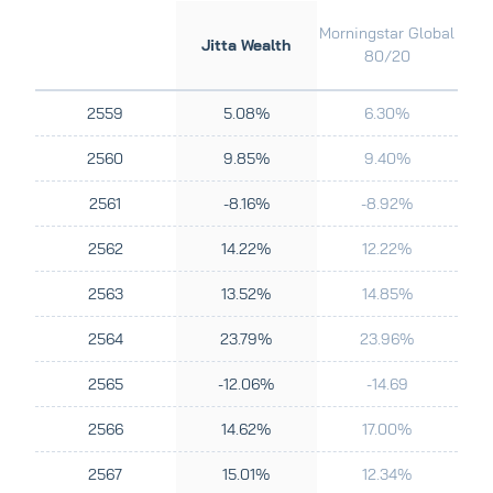
Morningstar Global
Jitta Wealth
80/20
2559
5.08%
6.30%
2560
9.85%
9.40%
2561
-8.16%
-8.92%
2562
14.22%
12.22%
2563
13.52%
14.85%
2564
23.79%
23.96%
2565
-12.06%
-14.69
2566
14.62%
17.00%
2567
15.01%
12.34%