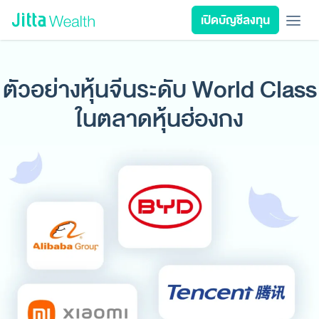
Skip to content - ข้ามไปที่เนื้อหา
เปิดบัญชีลงทุน
เรียนลงทุน
ลงทุนเอง
ลงทุนอัตโนมัติ
Jitta Protect
Jitta Card
ตัวอย่างหุ้นจีนระดับ World Class
ลงทุนตามเป้าหมาย
ในตลาดหุ้นฮ่องกง
นโยบายลงทุน
รีวิวพอร์ต
วางแผนการเงิน
เกี่ยวกับ Jitta Wealth