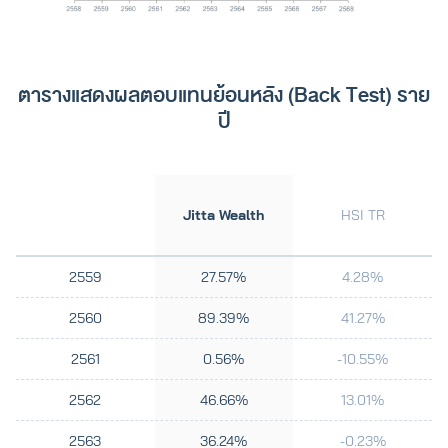
ตารางแสดงผลตอบแทนย้อนหลัง (Back Test) ราย
ปี
Jitta Wealth
HSI TR
2559
27.57%
4.28%
2560
89.39%
41.27%
2561
0.56%
-10.55%
2562
46.66%
13.01%
2563
36.24%
-0.23%