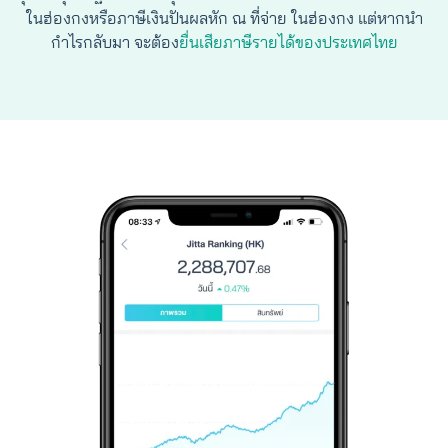
ในฮ่องกงหรือภาษีเงินปันผลหัก ณ ที่จ่าย ในฮ่องกง แต่หากนำ
กำไรกลับมา จะต้อง
ยื่นเสียภาษีรายได้ของประเทศไทย