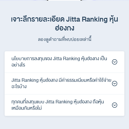
เจาะลึกรายละเอียด Jitta Ranking หุ้น
ฮ่องกง
ลองดูคำถามที่พบบ่อยเหล่านี้
นโยบายการลงทุนของ Jitta Ranking หุ้นฮ่องกง เป็น
อย่างไร
Jitta Ranking หุ้นฮ่องกง มีค่าธรรมเนียมหรือค่าใช้จ่าย
อะไรบ้าง
ทุกคนที่ลงทุนแบบ Jitta Ranking หุ้นฮ่องกง ถือหุ้น
เหมือนกันหรือไม่