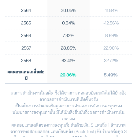
2564
20.05%
-11.84%
2565
0.94%
-12.56%
2566
7.32%
-8.69%
2567
28.85%
22.90%
2568
63.41%
32.72%
ผลตอบแทนเฉลี่ยต่อ
29.36%
5.49%
ปี
ผลการดำเนินงานในอดีต ซึ่งได้จากการทดสอบย้อนหลังไม่ได้อ้างอิง
จากผลการดำเนินงานที่เกิดขึ้นจริง
เป็นเพียงการนำเสนอข้อมูลจากการจำลองการจัดการลงทุนของ
นโยบายการลงทุนเท่านั้น มิได้เป็นสิ่งยืนยันถึงผลการดำเนินงานใน
อนาคต
ผลตอบแทนเฉลี่ยของการลงทุนเริ่มต้นด้วยเงิน 5 แสนถึง 1 ล้านบาท
จากการทดสอบผลตอบแทนย้อนหลัง (Back Test) ที่ปรับพอร์ตทุก 3