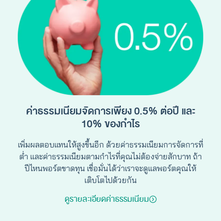
ค่าธรรมเนียมจัดการเพียง 0.5% ต่อปี และ
10% ของกำไร
เพิ่มผลตอบแทนให้สูงขึ้นอีก ด้วยค่าธรรมเนียมการจัดการที่
ต่ำ และค่าธรรมเนียมตามกำไรที่คุณไม่ต้องจ่ายสักบาท ถ้า
ปีไหนพอร์ตขาดทุน เชื่อมั่นได้ว่าเราจะดูแลพอร์ตคุณให้
เติบโตไปด้วยกัน
ดูรายละเอียดค่าธรรมเนียม