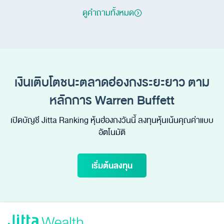
ดูคำถามทั้งหมด
เงินเติบโตชนะตลาดฮ่องกงระยะยาว ตาม
หลักการ Warren Buffett
เปิดบัญชี Jitta Ranking หุ้นฮ่องกงวันนี้ ลงทุนหุ้นเน้นคุณค่าแบบ
อัตโนมัติ
เริ่มต้นลงทุน