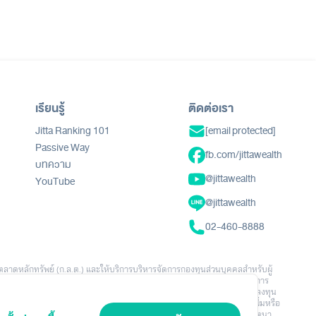
เรียนรู้
ติดต่อเรา
Jitta Ranking 101
[email protected]
Passive Way
fb.com/jittawealth
บทความ
@jittawealth
YouTube
@jittawealth
02-460-8888
ตลาดหลักทรัพย์ (ก.ล.ต.) และให้บริการบริหารจัดการกองทุนส่วนบุคคลสำหรับผู้
นอ คำแนะนำ คำเชิญชวน หรือการชักชวนให้ลงทุนหรือทำธุรกรรมใดๆ ข้อมูล ผลการ
ักประกันผลตอบแทนในอนาคต การลงทุนมีความเสี่ยง ผู้ลงทุนอาจสูญเสียเงินลงทุน
และช่วงเวลาในการลงทุน นโยบายการลงทุน จำนวนเงินลงทุน พฤติกรรมการเพิ่มหรือ
าเท่านั้น ไม่ได้สะท้อนผลลัพธ์ของผู้ลงทุนทั้งหมด Jitta Wealth ไม่มีเจตนา