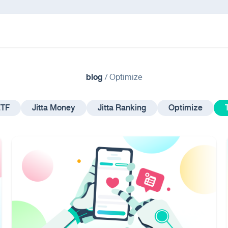
blog
/
Optimize
ETF
Jitta Money
Jitta Ranking
Optimize