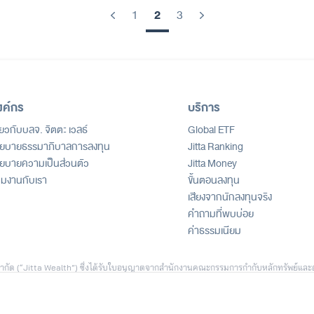
2
1
3
Previous
Next
งค์กร
บริการ
ี่ยวกับบลจ. จิตตะ เวลธ์
Global ETF
ยบายธรรมาภิบาลการลงทุน
Jitta Ranking
ยบายความเป็นส่วนตัว
Jitta Money
วมงานกับเรา
ขั้นตอนลงทุน
เสียงจากนักลงทุนจริง
คำถามที่พบบ่อย
ค่าธรรมเนียม
ธ์ จำกัด (“Jitta Wealth”) ซึ่งได้รับใบอนุญาตจากสำนักงานคณะกรรมการกำกับหลักทรัพย์และ
ัด (“Jitta.com”) เพื่อสนับสนุนการตัดสินใจลงทุน ทั้งนี้ ข้อมูลดังกล่าวไม่ถือเป็นคำเส
ีตหรือสมมติฐานทางสถิติ เพื่อใช้ประกอบการอธิบายบริการเท่านั้น และไม่สามารถใช้เป็นหล
างประเทศ ผลตอบแทนของผู้ลงทุนแต่ละรายอาจแตกต่างกัน ขึ้นอยู่กับปัจจัย เช่น ระยะเวลา
ทุนที่นำเสนอ เป็นเพียงบางกรณีซึ่งได้รับความยินยอมในการเผยแพร่ เพื่อประกอบการพิจารณ