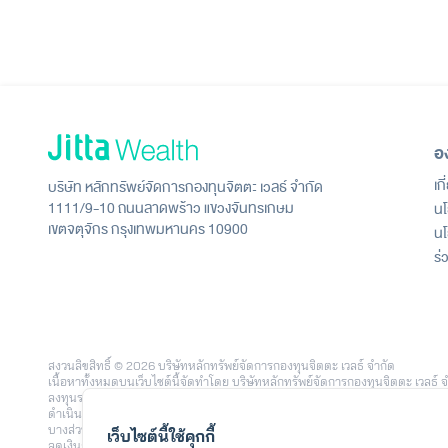
อ
เก
บริษัท หลักทรัพย์จัดการกองทุนจิตตะ เวลธ์ จำกัด
1111/9-10 ถนนลาดพร้าว แขวงจันทรเกษม
นโ
เขตจตุจักร กรุงเทพมหานคร 10900
นโ
ร่
สงวนลิขสิทธิ์ © 2026 บริษัทหลักทรัพย์จัดการกองทุนจิตตะ เวลธ์ จำกัด
เนื้อหาทั้งหมดบนเว็บไซต์นี้จัดทำโดย บริษัทหลักทรัพย์จัดการกองทุนจิตตะ เวล
ลงทุนรายย่อย โดยใช้เทคโนโลยีและข้อมูลวิเคราะห์จาก บริษัท จิตตะ ดอท คอม จำก
ดำเนินงาน หรือการเปรียบเทียบที่ปรากฏบนเว็บไซต์นี้ อาจอ้างอิงจากข้อมูลในอด
บางส่วนหรือทั้งหมดได้ รวมถึงความเสี่ยงจากอัตราแลกเปลี่ยนในกรณีลงทุนในต่
เว็บไซต์นี้ใช้คุกกี้
ลดเงินลงทุน และสภาวะตลาดในแต่ละช่วง โดยตัวอย่างข้อมูลหรือประสบการณ์การลง