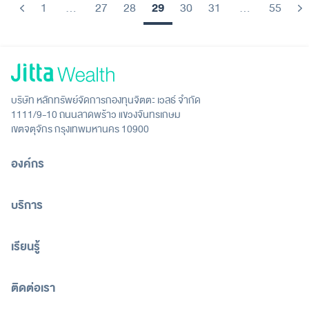
29
1
…
27
28
30
31
…
55
Previous
N
บริษัท หลักทรัพย์จัดการกองทุนจิตตะ เวลธ์ จำกัด
1111/9-10 ถนนลาดพร้าว แขวงจันทรเกษม
เขตจตุจักร กรุงเทพมหานคร 10900
องค์กร
บริการ
เรียนรู้
ติดต่อเรา