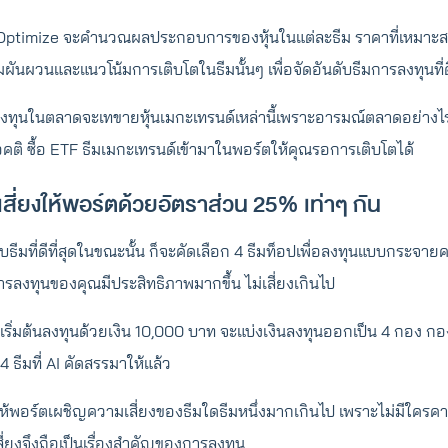
Optimize จะคำนวณผลประกอบการของหุ้นในแต่ละธีม ราคาที่เหมาะ
ผันผวนและแนวโน้มการเติบโตในธีมนั้นๆ เพื่อจัดอันดับธีมการลงทุนที่ดี
กลงทุนในตลาดจะเทขายหุ้นเมกะเทรนด์เหล่านี้เพราะอารมณ์ตลาดอย่างไร 
อคติ ซื้อ ETF ธีมเมกะเทรนด์เข้ามาในพอร์ตให้คุณรอการเติบโตได้
ี่ยงให้พอร์ตด้วยอัตราส่วน 25% เท่าๆ กัน
ับธีมที่ดีที่สุดในขณะนั้น ก็จะคัดเลือก 4 ธีมท็อปเพื่อลงทุนแบบกระจาย
รลงทุนของคุณมีประสิทธิภาพมากขึ้น ไม่เสี่ยงเกินไป
ณเริ่มต้นลงทุนด้วยเงิน 10,000 บาท จะแบ่งเงินลงทุนออกเป็น 4 กอง 
4 ธีมที่ AI คัดสรรมาให้แล้ว
ม่ให้พอร์ตเผชิญความเสี่ยงของธีมใดธีมหนึ่งมากเกินไป เพราะไม่มีใคร
ยงจึงถือเป็นเรื่องสำคัญของการลงทุน