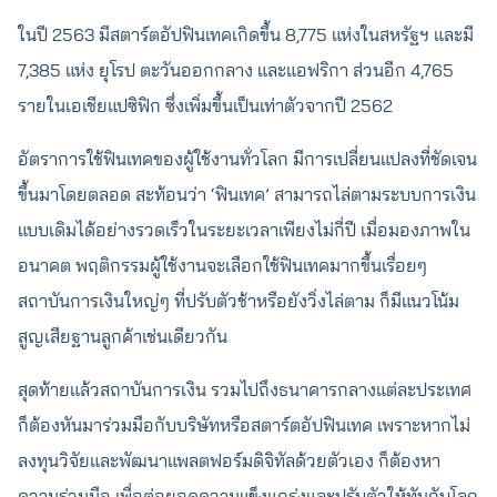
ในปี 2563 มีสตาร์ตอัปฟินเทคเกิดขึ้น 8,775 แห่งในสหรัฐฯ และมี
7,385 แห่ง ยุโรป ตะวันออกกลาง และแอฟริกา ส่วนอีก 4,765
รายในเอเชียแปซิฟิก ซึ่งเพิ่มขึ้นเป็นเท่าตัวจากปี 2562
อัตราการใช้ฟินเทคของผู้ใช้งานทั่วโลก มีการเปลี่ยนแปลงที่ชัดเจน
ขึ้นมาโดยตลอด สะท้อนว่า ‘ฟินเทค’ สามารถไล่ตามระบบการเงิน
แบบเดิมได้อย่างรวดเร็วในระยะเวลาเพียงไม่กี่ปี เมื่อมองภาพใน
อนาคต พฤติกรรมผู้ใช้งานจะเลือกใช้ฟินเทคมากขึ้นเรื่อยๆ
สถาบันการเงินใหญ่ๆ ที่ปรับตัวช้าหรือยังวิ่งไล่ตาม ก็มีแนวโน้ม
สูญเสียฐานลูกค้าเช่นเดียวกัน
สุดท้ายแล้วสถาบันการเงิน รวมไปถึงธนาคารกลางแต่ละประเทศ
ก็ต้องหันมาร่วมมือกับบริษัทหรือสตาร์ตอัปฟินเทค เพราะหากไม่
ลงทุนวิจัยและพัฒนาแพลตฟอร์มดิจิทัลด้วยตัวเอง ก็ต้องหา
ความร่วมมือ เพื่อต่อยอดความแข็งแกร่งและปรับตัวให้ทันกับโลก