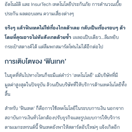
อัตโนมัติ และ InsurTech เทคโนโลยีประกันภัย การคำนวณเบี้ย
ประกัน ผลตอบแทน ความเสี่ยงต่างๆ
จริงๆ แล้วฟินเทคไม่ใช่เรื่องไกลตัวเลย กลับเป็นเรื่องรอบๆ ตัว
โดยที่คุณอาจไม่ทันสังเกตด้วยซ้ำ
เผลอแป๊บเดียว…ลืมหยิบ
กระเป๋าสตางค์ได้ แต่ลืมพกสมาร์ตโฟนไม่ได้อีกต่อไป
การเติบโตของ ‘ฟินเทค’
ในยุคที่หันไปทางไหนก็จะมีแต่คำว่า ‘เทคโนโลยี’ แม้บริษัทที่มี
มูลค่าสูงสุดในปัจจุบัน ล้วนเป็นบริษัทที่ให้บริการด้านเทคโนโลยีทั้ง
สิ้น
สำหรับ ‘ฟินเทค’ ก็คือการใช้เทคโนโลยีในระบบการเงิน นอกจาก
สถาบันการเงินทั่วโลกต้องปรับธุรกิจและรูปแบบการให้บริการ
ตามเมกะเทรนด์นี้ ฟินเทคยังพาให้สตาร์ตอัปใหม่ๆ แจ้งเกิดอีก