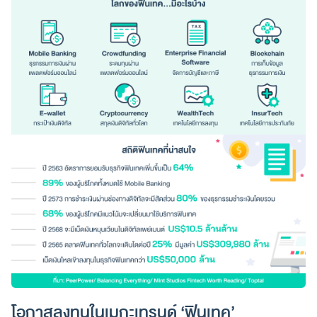
โอกาสลงทุนในเมกะเทรนด์ ‘ฟินเทค’