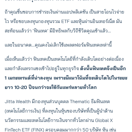
ถ้าคุณชื่นชอบการชำระเงินผ่านแอปพลิเคชัน เป็นสายโอนไวจ่าย
ไว หรือชอบลงทุนกองทุนรวม ETF และหุ้นผ่านอินเทอร์เน็ต มัน
สะท้อนแล้วว่า ‘ฟินเทค’ มีอิทธิพลกับวิถีชีวิตคุณเข้าแล้ว…
และในอนาคต…คุณคงไม่เลิกใช้แพลตฟอร์มฟินเทคเหล่านี้
เมื่อเห็นแล้วว่า ฟินเทคเป็นเทคโนโลยีที่กำลังเติบโตอย่างต่อเนื่อง
และกำลังแทรกแซงเข้าไปอยู่ในทุกธุรกิจ
ดังนั้นฟินเทคจึงเป็นอีก
1 เมกะเทรนด์ที่น่าลงทุน เพราะมีแนวโน้มที่จะเติบโตไปในระยะ
ยาว 10-20 ปีจนกว่าจะใช้กันแพร่หลายทั่วโลก
Jitta Wealth มีกองทุนส่วนบุคคล Thematic ธีมฟินเทค
(เทคโนโลยีการเงิน) ที่ลงทุนในหุ้นของบริษัทที่เป็นผู้นำด้าน
นวัตกรรมและเทคโนโลยีการเงินจากทั่วโลกผ่าน Global X
FinTech ETF (FINX) ครอบคลุมมากกว่า 50 บริษัท หุ้น เช่น