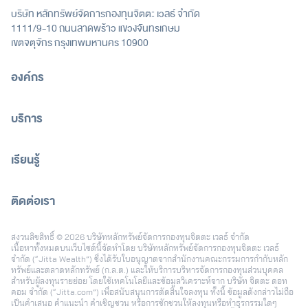
บริษัท หลักทรัพย์จัดการกองทุนจิตตะ เวลธ์ จำกัด
1111/9-10 ถนนลาดพร้าว แขวงจันทรเกษม
เขตจตุจักร กรุงเทพมหานคร 10900
องค์กร
บริการ
เรียนรู้
ติดต่อเรา
[email protected]
สงวนลิขสิทธิ์ © 2026 บริษัทหลักทรัพย์จัดการกองทุนจิตตะ เวลธ์ จำกัด
เนื้อหาทั้งหมดบนเว็บไซต์นี้จัดทำโดย บริษัทหลักทรัพย์จัดการกองทุนจิตตะ เวลธ์
จำกัด (“Jitta Wealth”) ซึ่งได้รับใบอนุญาตจากสำนักงานคณะกรรมการกำกับหลัก
ทรัพย์และตลาดหลักทรัพย์ (ก.ล.ต.) และให้บริการบริหารจัดการกองทุนส่วนบุคคล
สำหรับผู้ลงทุนรายย่อย โดยใช้เทคโนโลยีและข้อมูลวิเคราะห์จาก บริษัท จิตตะ ดอท
คอม จำกัด (“Jitta.com”) เพื่อสนับสนุนการตัดสินใจลงทุน ทั้งนี้ ข้อมูลดังกล่าวไม่ถือ
เป็นคำเสนอ คำแนะนำ คำเชิญชวน หรือการชักชวนให้ลงทุนหรือทำธุรกรรมใดๆ