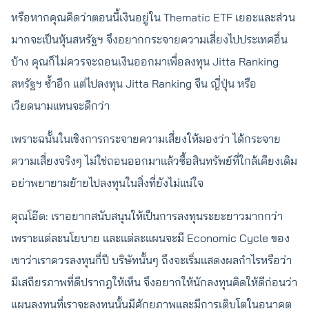
หรือหากคุณคิดว่าตอนนี้เงินอยู่ใน Thematic ETF เยอะและส่วน
มากจะเป็นหุ้นสหรัฐฯ จึงอยากกระจายความเสี่ยงไปประเทศอื่น
บ้าง คุณก็ไม่ควรจะถอนเงินออกมาเพื่อลงทุน Jitta Ranking
สหรัฐฯ​ ซ้ำอีก แต่ไปลงทุน Jitta Ranking จีน ญี่ปุ่น หรือ
เวียดนามแทนจะดีกว่า
เพราะฉนั้นในเชิงการกระจายความเสี่ยงให้มองว่า ได้กระจาย
ความเสี่ยงจริงๆ ไม่ใช่ถอนออกมาแล้วซื้อสินทรัพย์ที่ใกล้เคียงเดิม
อย่าพยายามย้ายไปลงทุนในสิ่งที่ยังไม่แน่ใจ
คุณโอ๊ต: เราอยากสนับสนุนให้เป็นการลงทุนระยะยาวมากกว่า
เพราะแต่ละนโยบาย และแต่ละแผนจะมี Economic Cycle ของ
เขาว่าเราควรลงทุนกี่ปี บริษัทนั้นๆ ถึงจะเริ่มแสดงผลกำไรหรือว่า
มีเสถียรภาพที่ดีปรากฎให้เห็น จึงอยากให้นักลงทุนคิดให้ดีก่อนว่า
แผนลงทุนที่เราจะลงทุนนั้นมีศักยภาพและมีการเติบโตในอนาคต