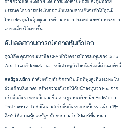
จายความเสี่ยงได้ด้วย โดยการเปิดหลายพอร์ต ลงทุนหลาย
ประเทศ โดยการแบ่งเงินออกเป็นหลายส่วน ซึ่งจะทำให้คุณมี
โอกาสลงทุนในหุ้นคุณภาพดีจากหลายประเทศ และช่วยกระจาย
ความเสี่ยงได้มากขึ้น
อัปเดตสถานการณ์ตลาดหุ้นทั่วโลก
คุณโอ๊ต คุณากร มหานิล CFA นักวิเคราะห์การลงทุนของ Jitta
Wealth มาอัปเดตสถานการณ์เศรษฐกิจโลกในช่วงที่ผ่านมาดังนี้
สหรัฐอเมริกา
กำลังเผชิญกับอัตราเงินเฟ้อที่พุ่งสูงถึง 8.3% ใน
ช่วงเดือนสิงหาคม สร้างความกังวลให้กับนักลงทุนว่า Fed อาจ
ปรับขึ้นอัตราดอกเบี้ยมากขึ้น หากดูจากเครื่องมือ FedWatch
Tool จะพบว่า Fed มีโอกาสปรับขึ้นอัตราดอกเบี้ยรวดเดียว 1%
จึงทำให้ตลาดหุ้นสหรัฐฯ ผันผวนมากในสัปดาห์ที่ผ่านมา