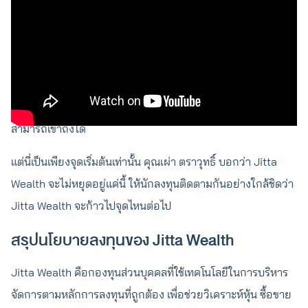
Wealth
คุณเผ่า ตราวุทธิ์ เหลืองสมบูรณ์ ได้อัปเดตถึงการลดเงินลงทุนขั้น
ต่ำในการลงทุน Jitta Ranking ทุกแผนให้เหลือ 500,000 บาท
จากเดิมที่ 1,000,000 บาท เพื่อให้นักลงทุนเข้าถึงการลงทุนหุ้น
ต่างประเทศอย่างมีหลักการได้ง่ายขึ้นและอยู่ในระดับที่ทุกคน
สามารถเข้าถึงได้
แต่นี่เป็นเพียงจุดเริ่มต้นเท่านั้น คุณเผ่า ตราวุทธิ์ บอกว่า Jitta
Wealth จะไม่หยุดอยู่แค่นี้ ให้นักลงทุนติดตามกันอย่างใกล้ชิดว่า
Jitta Wealth จะก้าวไปจุดไหนต่อไป
สรุปนโยบายลงทุนของ Jitta Wealth
Jitta Wealth คือกองทุนส่วนบุคคลที่ใช้เทคโนโลยีในการบริหาร
จัดการตามหลักการลงทุนที่ถูกต้อง เพื่อช่วยวิเคราะห์หุ้น ซื้อขาย