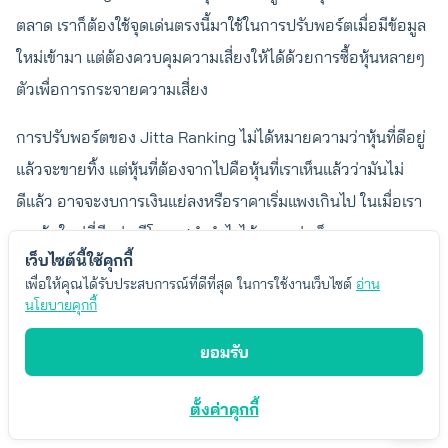
ตลาด เราก็ต้องใช้จุดเด่นตรงนี้มาใช้ในการปรับพอร์ตเมื่อมีข้อมูล
ใหม่เข้ามา แต่ต้องควบคุมความเสี่ยงให้ได้ด้วยการซื้อหุ้นหลายๆ
ตัวเพื่อการกระจายความเสี่ยง
การปรับพอร์ตของ Jitta Ranking ไม่ได้หมายความว่าหุ้นที่ดีอยู่
แล้วจะขายทิ้ง แต่หุ้นที่ต้องจากไปคือหุ้นที่เราเห็นแล้วว่ามันไม่
ดีแล้ว อาจจะงบการเงินแย่ลงหรือราคาเริ่มแพงเกินไป ในเมื่อเรา
เจอหุ้นใหม่ที่ดีกว่า มีโอกาสทำกำไรได้มากกว่า ก็ควรจะลงทุน
เว็บไซต์นี้ใช้คุกกี้
ตรงนั้น
เพื่อให้คุณได้รับประสบการณ์ที่ดีที่สุด ในการใช้งานเว็บไซต์
อ่าน
นโยบายคุกกี้
หลังจากนั้นก็ใช้หลักความน่าจะเป็น ถ้ามีการกระจายความเสี่ยงที่
ถูกต้องก็น่าจะสร้างผลตอบแทนที่ดีขึ้นได้ และเมื่อเราทำ Back
ยอมรับ
test แล้วมาใช้กับพอร์ตจริงก็พบว่าผลตอบแทนดีกว่าตามที่สด
สอบ ต่อให้มีค่าธรรมเนียมซื้อขายมากขึ้นก็ตาม
ตั้งค่าคุกกี้