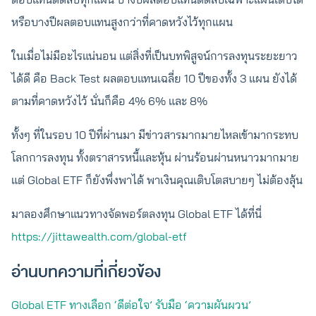
หรือบางปีผลตอบแทนสูงกว่าที่คาดหวังไว้ทุกแผน
ในเมื่อไม่มีอะไรแน่นอน แต่สิ่งที่เป็นบทพิสูจน์การลงทุนระยะยาว
ได้ดี คือ Back Test ผลตอบแทนเฉลี่ย 10 ปีของทั้ง 3 แผน ยังได้
ตามที่คาดหวังไว้ นั่นก็คือ 4% 6% และ 8%
ทั้งๆ ที่ในรอบ 10 ปีที่ผ่านมา มีข่าวสารมากมายไหลเข้ามากระทบ
โลกการลงทุน ทั้งตราสารหนี้และหุ้น ผ่านร้อนผ่านหนาวมากมาย
แต่ Global ETF ก็ยังพึ่งพาได้ พาเงินคุณเติบโตสบายๆ ไม่ต้องลุ้น
มาลองศึกษาแนวทางจัดพอร์ตลงทุน Global ETF ได้ที่นี่
https://jittawealth.com/global-etf
อ่านบทความที่เกี่ยวข้อง
Global ETF ทางเลือก ‘ดีต่อใจ’ รับมือ ‘ความผันผวน’