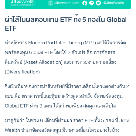
ผ่าไส้ในผลตอบแทน ETF ทั้ง 5 กองใน Global
ETF
นำหลักการ Modern Portfolio Theory (MPT) มาใช้ในการจัด
พอร์ตลงทุน Global ETF โดยใช้ 2 ตัวแปร คือ การจัดสรร
สินทรัพย์ (Asset Allocation) และการกระจายความเสี่ยง
(Diversification)
จึงเป็นที่มาของการนำสินทรัพย์ที่มีราคาเคลื่อนไหวแตกต่างกัน 2
แบบ คือ ตราสารหนี้และหุ้นมาสร้างสูตรสำเร็จ จัดพอร์ตลงทุน
Global ETF ผ่าน 3 แผน ได้แก่ พอเพียง สมดุล และเติบโต
มาดูกันว่า ในช่วง 6 เดือนที่ผ่านมา ราคา ETF ทั้ง 5 กอง ที่ Jitta
Wealth นำมาจัดพอร์ตลงทุน มีราคาเคลื่อนไหวอย่างไรบ้าง