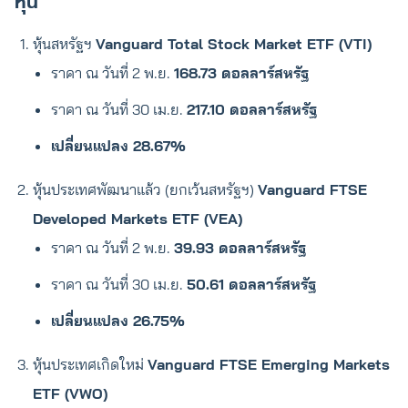
หุ้น
หุ้นสหรัฐฯ
Vanguard Total Stock Market ETF (VTI)
ราคา ณ วันที่ 2 พ.ย.
168.73 ดอลลาร์สหรัฐ
ราคา ณ วันที่ 30 เม.ย.
217.10 ดอลลาร์สหรัฐ
เปลี่ยนแปลง 28.67%
หุ้นประเทศพัฒนาแล้ว (ยกเว้นสหรัฐฯ)
Vanguard FTSE
Developed Markets ETF (VEA)
ราคา ณ วันที่ 2 พ.ย.
39.93 ดอลลาร์สหรัฐ
ราคา ณ วันที่ 30 เม.ย.
50.61 ดอลลาร์สหรัฐ
เปลี่ยนแปลง 26.75%
หุ้นประเทศเกิดใหม่
Vanguard FTSE Emerging Markets
ETF (VWO)