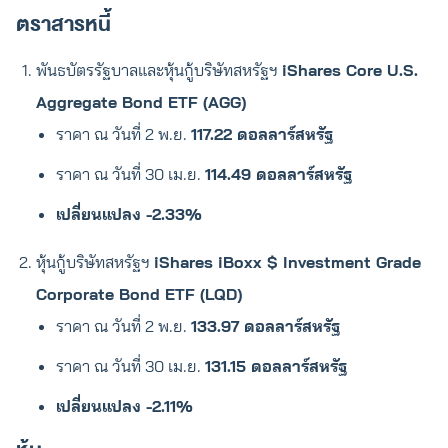
ตราสารหนี้
พันธบัตรรัฐบาลและหุ้นกู้บริษัทสหรัฐฯ
iShares Core U.S.
Aggregate Bond ETF (AGG)
ราคา ณ วันที่ 2 พ.ย.
117.22 ดอลลาร์สหรัฐ
ราคา ณ วันที่ 30 เม.ย.
114.49 ดอลลาร์สหรัฐ
เปลี่ยนแปลง -2.33%
หุ้นกู้บริษัทสหรัฐฯ
iShares iBoxx $ Investment Grade
Corporate Bond ETF (LQD)
ราคา ณ วันที่ 2 พ.ย.
133.97 ดอลลาร์สหรัฐ
ราคา ณ วันที่ 30 เม.ย.
131.15 ดอลลาร์สหรัฐ
เปลี่ยนแปลง -2.11%