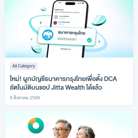
All Category
ใหม่! ผูกบัญชีธนาคารกรุงไทยเพื่อตั้ง DCA
อัตโนมัติบนแอป Jitta Wealth ได้แล้ว
6 สิงหาคม 2569