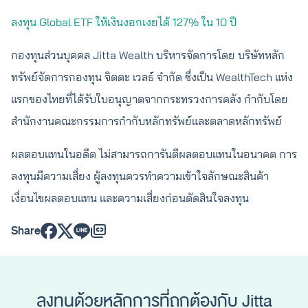
ลงทุน Global ETF ให้เงินงอกเงยได้ 127% ใน 10 ปี
กองทุนส่วนบุคคล Jitta Wealth บริหารจัดการโดย บริษัทหลัก
ทรัพย์จัดการกองทุน จิตตะ เวลธ์ จำกัด ซึ่งเป็น WealthTech แห่ง
แรกของไทยที่ได้รับใบอนุญาตจากกระทรวงการคลัง กำกับโดย
สำนักงานคณะกรรมการกำกับหลักทรัพย์และตลาดหลักทรัพย์
ผลตอบแทนในอดีต ไม่สามารถการันตีผลตอบแทนในอนาคต การ
ลงทุนมีความเสี่ยง ผู้ลงทุนควรทำความเข้าใจลักษณะสินค้า
เงื่อนไขผลตอบแทน และความเสี่ยงก่อนตัดสินใจลงทุน
Share
ลงทุนด้วยหลักการที่ถูกต้องกับ Jitta