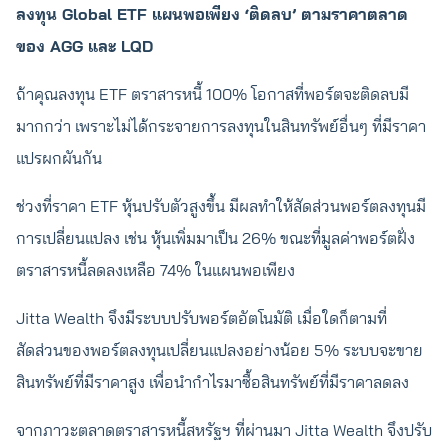
ลงทุน Global ETF แผนพอเพียง ‘ติดลบ’ ตามราคาตลาด
ของ AGG และ LQD
ถ้าคุณลงทุน ETF ตราสารหนี้ 100% โอกาสที่พอร์ตจะติดลบมี
มากกว่า เพราะไม่ได้กระจายการลงทุนในสินทรัพย์อื่นๆ ที่มีราคา
แปรผกผันกัน
ช่วงที่ราคา ETF หุ้นปรับตัวสูงขึ้น มีผลทำให้สัดส่วนพอร์ตลงทุนมี
การเปลี่ยนแปลง เช่น หุ้นเพิ่มมาเป็น 26% ขณะที่มูลค่าพอร์ตฝั่ง
ตราสารหนี้ลดลงเหลือ 74% ในแผนพอเพียง
Jitta Wealth จึงมีระบบปรับพอร์ตอัตโนมัติ เมื่อใดก็ตามที่
สัดส่วนของพอร์ตลงทุนเปลี่ยนแปลงอย่างน้อย 5% ระบบจะขาย
สินทรัพย์ที่มีราคาสูง เพื่อนำกำไรมาซื้อสินทรัพย์ที่มีราคาลดลง
จากภาวะตลาดตราสารหนี้สหรัฐฯ ที่ผ่านมา Jitta Wealth จึงปรับ