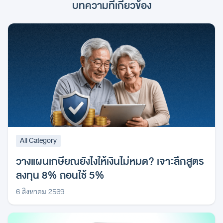
บทความที่เกี่ยวข้อง
All Category
วางแผนเกษียณยังไงให้เงินไม่หมด? เจาะลึกสูตร
ลงทุน 8% ถอนใช้ 5%
6 สิงหาคม 2569