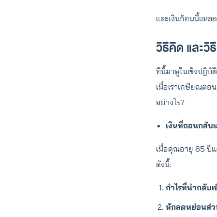
และเงินก้อนนี้แหละค
วิธีคิด และ
ทีนี้มาดูในเชิงปฏิบั
เมื่อเราเกษียณตอ
อย่างไร?
เงินที่ถอนกลับ
เมื่อคุณอายุ 65 ปี
ดังนี้:
กำไรที่นำกลับเข
หักลดหย่อนส่ว