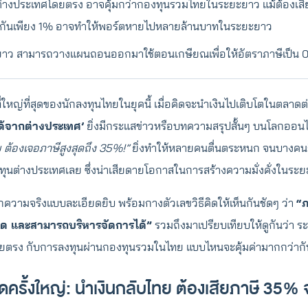
่างประเทศโดยตรง อาจคุ้มกว่ากองทุนรวมไทยในระยะยาว แม้ต้องเสีย
่างกันเพียง 1% อาจทำให้พอร์ตหายไปหลายล้านบาทในระยะยาว
าว สามารถวางแผนถอนออกมาใช้ตอนเกษียณเพื่อให้อัตราภาษีเป็น 0
่ใหญ่ที่สุดของนักลงทุนไทยในยุคนี้ เมื่อคิดจะนำเงินไปเติบโตในตลาด
ได้จากต่างประเทศ’
ยิ่งมีกระแสข่าวหรือบทความสรุปสั้นๆ บนโลกออนไ
ต้องเจอภาษีสูงสุดถึง 35%!”
ยิ่งทำให้หลายคนตื่นตระหนก จนบางคน
งทุนต่างประเทศเลย ซึ่งน่าเสียดายโอกาสในการสร้างความมั่งคั่งในร
ึกความจริงแบบละเอียดยิบ พร้อมกางตัวเลขวิธีคิดให้เห็นกันชัดๆ ว่า
“ภ
่คิด และสามารถบริหารจัดการได้”
รวมถึงมาเปรียบเทียบให้ดูกันว่า ร
ยตรง กับการลงทุนผ่านกองทุนรวมในไทย แบบไหนจะคุ้มค่ามากกว่ากั
ดครั้งใหญ่: นำเงินกลับไทย ต้องเสียภาษี 35% 