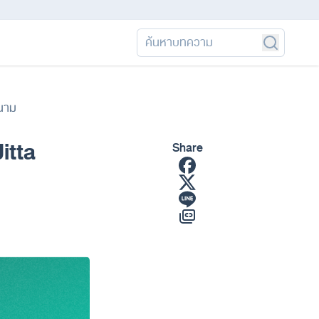
ดนาม
itta
Share