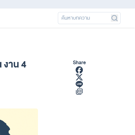
น งาน 4
Share